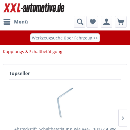
Menü
Werkzeugsuche über Fahrzeug >>
Kupplungs & Schaltbetätigung
Topseller
Absteckstift, Schaltbetätigung, wie VAG T10027 A VW