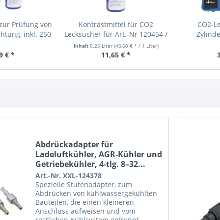
zur Prüfung von
Kontrastmittel für CO2
CO2-Le
htung, inkl. 250
Lecksucher für Art.-Nr 120454 /
Zylind
astmittel
20025 / 123131, 250 ml
Lecksucher 
Inhalt
0.25 Liter
(46,60 € * / 1 Liter)
9 € *
11,65 € *
 verfügbar
In Kürze verfügbar
Ab L
Abdrückadapter für
Ladeluftkühler, AGR-Kühler und
Getriebekühler, 4-tlg. 8–32...
Art.-Nr. XXL-124378
Spezielle Stufenadapter, zum
Abdrücken von kühlwassergekühlten
Bauteilen, die einen kleineren
Anschluss aufweisen und vom
restlichen Kühlsystem getrennt