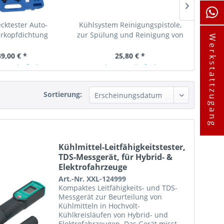
cktester Auto-
Kühlsystem Reinigungspistole,
Digital
erkopfdichtung
zur Spülung und Reinigung von
Werkstattzugang
Lecktester, inkl....
Wärmetauscher,...
39,00 € *
25,80 € *
ager lieferbar
Ab Lager lieferbar
A
Sortierung:
Kühlmittel-Leitfähigkeitstester,
TDS-Messgerät, für Hybrid- &
Elektrofahrzeuge
Art.-Nr. XXL-124999
Kompaktes Leitfähigkeits- und TDS-
Messgerät zur Beurteilung von
Kühlmitteln in Hochvolt-
Kühlkreisläufen von Hybrid- und
Elektrofahrzeugen. Das Gerät misst