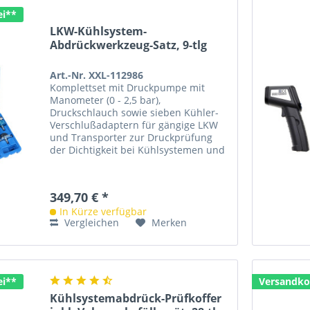
ei**
LKW-Kühlsystem-
Abdrückwerkzeug-Satz, 9-tlg
Art.-Nr. XXL-112986
Komplettset mit Druckpumpe mit
Manometer (0 - 2,5 bar),
Druckschlauch sowie sieben Kühler-
Verschlußadaptern für gängige LKW
und Transporter zur Druckprüfung
der Dichtigkeit bei Kühlsystemen und
Heizungen Funktionsprüfung des...
349,70 € *
In Kürze verfügbar
Vergleichen
Merken
ei**
Versandko
Kühlsystemabdrück-Prüfkoffer