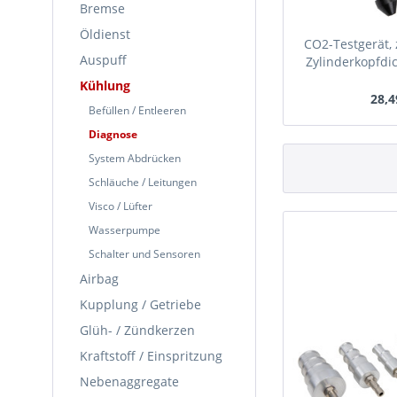
Bremse
Öldienst
CO2-Testgerät, 
Auspuff
Zylinderkopfdic
ml Kontr
Kühlung
28,4
Befüllen / Entleeren
In Kürze
Diagnose
System Abdrücken
Schläuche / Leitungen
Visco / Lüfter
Wasserpumpe
Schalter und Sensoren
Airbag
Kupplung / Getriebe
Glüh- / Zündkerzen
Kraftstoff / Einspritzung
Nebenaggregate