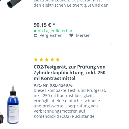
den elektrischen Leitwert (µS) und den
Gesamtgehalt gelöster Stoffe (TDS,
ppt) und...
90,15 € *
Ab Lager lieferbar
Vergleichen
Merken
CO2-Testgerät, zur Prüfung von
Zylinderkopfdichtung, inkl. 250
ml Kontrastmittel
Art.-Nr. XXL-124076
Dieses kompakte Test- und Prüfgerät,
inkl. 250 ml Kontrastflüssigkeit,
ermöglicht eine einfache, schnelle
und preiswerte Überprüfung von
Verbrennungsmotoren auf
Kohlendioxid (CO2)-Rückstände.
Schäden oder feine Risse in der...