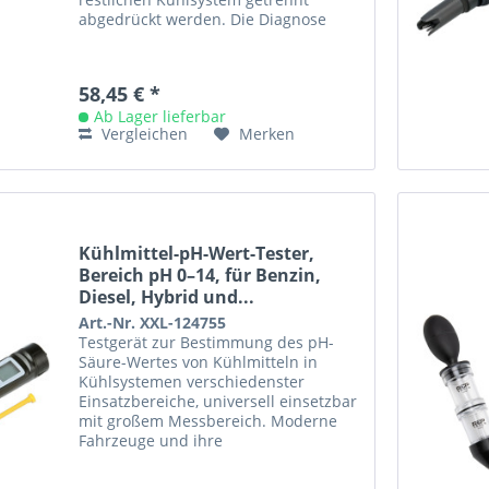
abgedrückt werden. Die Diagnose
solcher Bauteile kann oft nicht
eindeutig über das...
58,45 € *
Ab Lager lieferbar
Vergleichen
Merken
Kühlmittel-pH-Wert-Tester,
Bereich pH 0–14, für Benzin,
Diesel, Hybrid und...
Art.-Nr. XXL-124755
Testgerät zur Bestimmung des pH-
Säure-Wertes von Kühlmitteln in
Kühlsystemen verschiedenster
Einsatzbereiche, universell einsetzbar
mit großem Messbereich. Moderne
Fahrzeuge und ihre
Kühlerfrostschutzmittel erfordern
neben der Kontrolle...