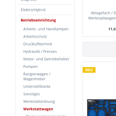
Elektro/Hybrid
Ablagefach / D
Werkstattwagen
Betriebseinrichtung
270 mm
Arbeits- und Handlampen
11,6
Ab Lager
Arbeitsschutz
Drucklufttechnik
Hydraulik / Pressen
Motor- und Getriebeheber
Pumpen
NEU
Rangierwagen /
Wagenheber
Unterstellböcke
Sonstiges
Werkstattordnung
Werkstattwagen