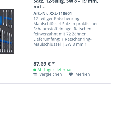
Satz, 12-teilig, SW 8 – 19 mm,
mit...
Art.-Nr. XXL-118601
12-teiliger Ratschenring-
Maulschlüssel-Satz in praktischer
Schaumstoffeinlage. Ratschen
feinverzahnt mit 72 Zähnen.
Lieferumfang: 1 Ratschenring-
Maulschlüssel | SW 8 mm 1
Ratschenring-Maulschlüssel | SW 9
mm 1 Ratschenring-Maulschlüssel...
87,69 € *
Ab Lager lieferbar
Vergleichen
Merken