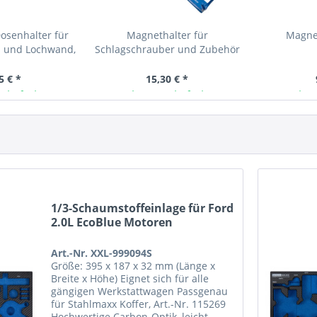
osenhalter für
Magnethalter für
Magnet
 und Lochwand,
Schlagschrauber und Zubehör
 breit
5 € *
15,30 € *
 lieferbar
Ab Lager lieferbar
Ab L
1/3-Schaumstoffeinlage für Ford
2.0L EcoBlue Motoren
Art.-Nr. XXL-999094S
Größe: 395 x 187 x 32 mm (Länge x
Breite x Höhe) Eignet sich für alle
gängigen Werkstattwagen Passgenau
für Stahlmaxx Koffer, Art.-Nr. 115269
Hochwertige Carbon-Optik, leicht