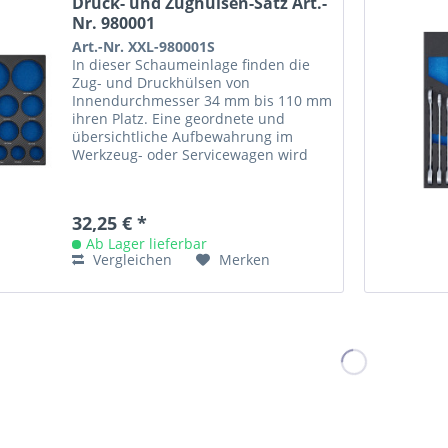
Druck- und Zughülsen-Satz Art.-
Nr. 980001
Art.-Nr. XXL-980001S
In dieser Schaumeinlage finden die
Zug- und Druckhülsen von
Innendurchmesser 34 mm bis 110 mm
ihren Platz. Eine geordnete und
übersichtliche Aufbewahrung im
Werkzeug- oder Servicewagen wird
hiermit garantiert. Die Einlage kann
die...
32,25 € *
Ab Lager lieferbar
Vergleichen
Merken