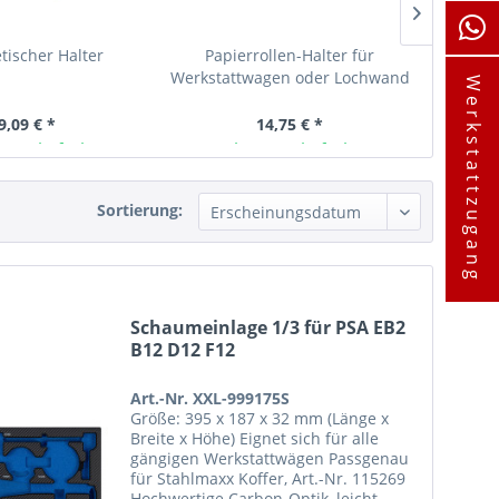
ischer Halter
Papierrollen-Halter für
Magneth
Werkstattwagen oder Lochwand
F
Werkstattzugang
– für 300x400 mm...
Handl
9,09 € *
14,75 € *
ager lieferbar
Ab Lager lieferbar
A
Sortierung:
Schaumeinlage 1/3 für PSA EB2
B12 D12 F12
Art.-Nr. XXL-999175S
Größe: 395 x 187 x 32 mm (Länge x
Breite x Höhe) Eignet sich für alle
gängigen Werkstattwägen Passgenau
für Stahlmaxx Koffer, Art.-Nr. 115269
Hochwertige Carbon-Optik, leicht