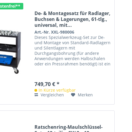
stenfrei**
De- & Montagesatz für Radlager,
Buchsen & Lagerungen, 61-tlg.,
universal, mit...
Art.-Nr. XXL-980006
Dieses Spezialwerkzeug-Set zur De-
und Montage von Standard-Radlagern
und Silentlagern mit
Durchgangsbohrung (für andere
Anwendungen werden Halbschalen
oder ein Pressrahmen benötigt) ist ein
unverzichtbares Hilfsmittel für die...
749,70 € *
In Kürze verfügbar
Vergleichen
Merken
Ratschenring-Maulschlüssel-