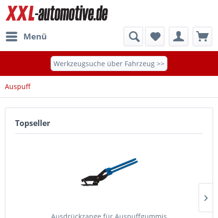
Menü
Werkzeugsuche über Fahrzeug >>
Auspuff
Topseller
Ausdrückzange für Auspuffgummis