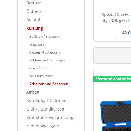
Bremse
Öldienst
Spezial Stecksc
Auspuff
tlg., 3/8, gesc
Kühlung
42,0
Befüllen / Entleeren
Ab Lager
Diagnose
System Abdrücken
Schläuche / Leitungen
Visco / Lüfter
Wasserpumpe
Versandkostenfr
Schalter und Sensoren
Airbag
Kupplung / Getriebe
Glüh- / Zündkerzen
Kraftstoff / Einspritzung
Nebenaggregate