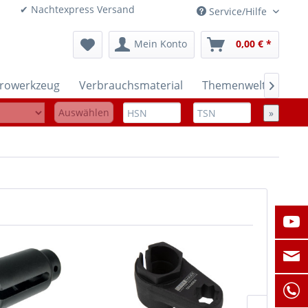
onen ✔ Nachtexpress Versand
Service/Hilfe
Mein Konto
0,00 € *
trowerkzeug
Verbrauchsmaterial
Themenwelten

Auswählen
»