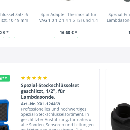
hlüssel Satz, 6-
4pin Adapter Thermostat für
Spezial-Ei
hlitzt, 10-19 mm
VAG 1.0 1.2 1.4 1.5 TSI und 1.4
Lambdasond
1.6 TDI, zu verw....
bei VW,
0 € *
16,60 € *
 lieferbar
Ab Lager lieferbar
Ab L
ei**
Spezial-Steckschlüsselset
geschlitzt, 1/2", für
Lambdasonde,
Abgassensoren,...
Art.-Nr. XXL-124469
Professionelles und hochwertiges
Spezial-Steckschlüsselsortiment, in
geschlitzter Ausführung, für nahezu
alle Sonden, Sensoren und Leitungen
an Motor und Abgasstrang. Die