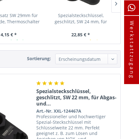
nsatz SW 29mm für
Spezialsteckschlüssel,
27 mm H
e, Thermoschalter
geschlitzt, SW 24 mm, für
Werkstattzugang
 Audi, Seat,...
Abgas- und...
14,15 € *
22,85 € *
ager lieferbar
In Kürze verfügbar
I
Sortierung:
Spezialsteckschlüssel,
geschlitzt, SW 22 mm, für Abgas-
und...
Art.-Nr. XXL-124467A
Professioneller und hochwertiger
Spezial-Steckschlüssel mit
Schlüsselweite 22 mm. Perfekt
geeignet z. B. zum Lösen und
Anziehen von NOX- und