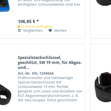
wichtigsten Schlüsselweiten sind hier
in einem praktischen Set...
106,85 € *
In Kürze verfügbar
Vergleichen
Merken
Spezialsteckschlüssel,
geschlitzt, SW 19 mm, für Abgas-
und...
Art.-Nr. XXL-124466A
Professioneller und hochwertiger
Spezial-Steckschlüssel mit
Schlüsselweite 19 mm. Perfekt
geeignet zum Lösen und Anziehen von
EGT-Abgastemperatursensoren, z. B.
der VAG-Gruppe. Diese geschlitzten
Steckschlüssel, haben mehrere
Vorteile...