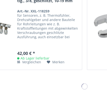
tlg., 3/8, geschlitzt, 10-19 mm
Art.-Nr. XXL-118259
für Sensoren, z. B. Thermofühler,
Drehzahlgeber und andere Bauteile
für Rohrleitungen wie z. B.
Kraftstoffleitungen mit abgewinkelten
Verschraubungen geschlitzte
Ausführung, auch einsetzbar bei
seitlichem Kabelanschluss 3/8-Antrieb
für...
42,00 € *
Ab Lager lieferbar
Vergleichen
Merken