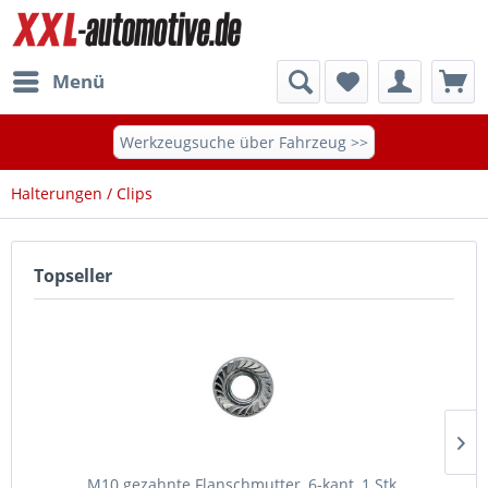
Menü
Werkzeugsuche über Fahrzeug >>
Halterungen / Clips
Topseller
M10 gezahnte Flanschmutter, 6-kant, 1 Stk.