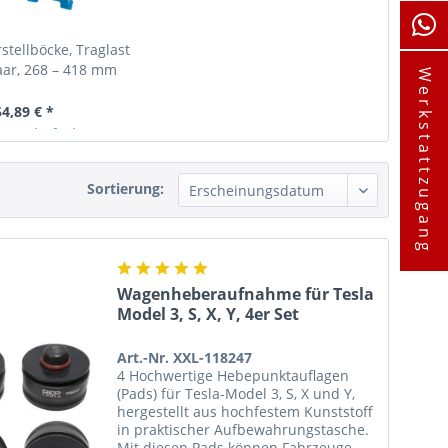
stellböcke, Traglast
aar, 268 – 418 mm
Werkstattzugang
54,89 € *
ager lieferbar
Sortierung:
Wagenheberaufnahme für Tesla
Model 3, S, X, Y, 4er Set
Art.-Nr. XXL-118247
4 Hochwertige Hebepunktauflagen
(Pads) für Tesla-Model 3, S, X und Y,
hergestellt aus hochfestem Kunststoff
in praktischer Aufbewahrungstasche.
Mit diesen Pads können Fahrzeuge