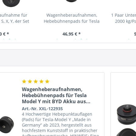
ufnahme für
Wagenheberaufnahmen,
1 Paar Unter
S, X, Y, 4er Set
Hebebühnenpads für Tesla
2000 kg/P
Model Y mit BYD Akku aus...
0 € *
46,95 € *
 lieferbar
Ab Lager lieferbar
Ab L
Wagenheberaufnahmen,
Hebebühnenpads für Tesla
Model Y mit BYD Akku aus...
Art.-Nr. XXL-122935
4 Hochwertige Hebepunktauflagen
(Pads) für Tesla-Model Y „Made in
Germany“ ab 2023, hergestellt aus
hochfestem Kunststoff in praktischer
Aufbewahrungstasche. HINWEIS: Eine