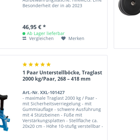
Besonderheit der in ab 2023
Deutschland hergestellten Tesla...
46,95 € *
Ab Lager lieferbar
Vergleichen
Merken
1 Paar Unterstellböcke, Traglast
2000 kg/Paar, 268 – 418 mm
Art.-Nr. XXL-101427
- maximale Traglast 2000 kg / Paar -
mit Sicherheitsverriegelung - mit
Gummiauflage - schwere Ausführung
mit 4 Stützbeinen - Füße mit
Verstärkungsplatten - Stellfläche ca.
20x20 cm - Höhe 10-stufig verstellbar -
Hubhöhe: von 268 – 418 mm