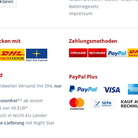
klären
Batteriegesetz
Impressum
icken mit
Zahlungsmethoden
d
PayPal Plus
ndweiter Versand mit DHL
nur
stenfrei
** ab einem
t von 99 EUR*
uch in Nicht-EU-Länder
t-Lieferung
mit Night Star