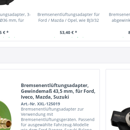
ungsadapter, 3-
Bremsenentlüftungsadapter für
Bremsenen
 Ø36 mm, für
Ford / Mazda / Opel, wie BJ3/32
abgewink
vrolet,...
Bajone
5 € *
53,40 € *
 lieferbar
Ab Lager lieferbar
Ab L
Bremsenentlüftungsadapter,
Gewindemaß 43,5 mm, für Ford,
Iveco, Mazda, Suzuki
Art.-Nr. XXL-125019
Bremsenentlüftungsadapter zur
Verwendung mit
Bremsenentlüftungsgeräten. Passend
für ausgewählte Fahrzeug-Modelle
wie dem Ford Ranger, Suzuki Baleno,