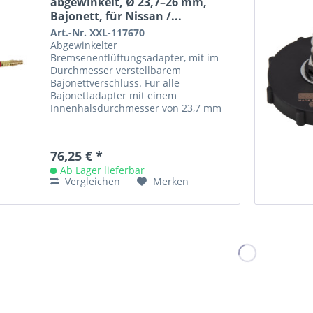
abgewinkelt, Ø 23,7–26 mm,
Bajonett, für Nissan /...
Art.-Nr. XXL-117670
Abgewinkelter
Bremsenentlüftungsadapter, mit im
Durchmesser verstellbarem
Bajonettverschluss. Für alle
Bajonettadapter mit einem
Innenhalsdurchmesser von 23,7 mm
bis 26 mm. Mit langem, frei
drehbarem Adapterschlauch für sehr
enge...
76,25 € *
Ab Lager lieferbar
Vergleichen
Merken