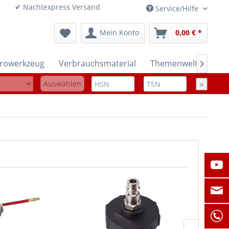
onen ✔ Nachtexpress Versand
Service/Hilfe
Mein Konto
0,00 € *
trowerkzeug
Verbrauchsmaterial
Themenwelten

Auswählen
»