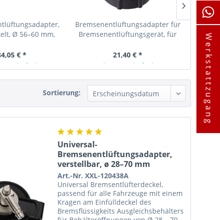
tlüftungsadapter,
Bremsenentlüftungsadapter für
Bremse
elt, Ø 56–60 mm,
Bremsenentlüftungsgerät, für
seitlic
Werkstattzugang
tt, für Honda
Chrysler / Dodge /...
84,05 € *
21,40 € *
ager lieferbar
Ab Lager lieferbar
A
Sortierung:
Universal-
Bremsenentlüftungsadapter,
verstellbar, ø 28–70 mm
Art.-Nr. XXL-120438A
Universal Bremsentlüfterdeckel,
passend für alle Fahrzeuge mit einem
Kragen am Einfülldeckel des
Bremsflüssigkeits Ausgleichsbehälters
für Behälteröffnungen von Ø 28 – 70