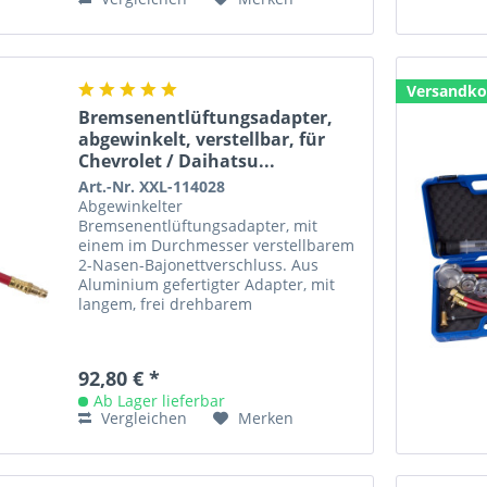
Versandko
Bremsenentlüftungsadapter,
abgewinkelt, verstellbar, für
Chevrolet / Daihatsu...
Art.-Nr. XXL-114028
Abgewinkelter
Bremsenentlüftungsadapter, mit
einem im Durchmesser verstellbarem
2-Nasen-Bajonettverschluss. Aus
Aluminium gefertigter Adapter, mit
langem, frei drehbarem
Adapterschlauch für sehr enge
Platzverhältnisse. Anwendung:
Durch...
92,80 € *
Ab Lager lieferbar
Vergleichen
Merken