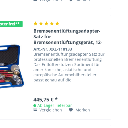
stenfrei**
Bremsenentlüftungsadapter-
Satz für
Bremsenentlüftungsgerät, 12-
tlg.
Art.-Nr. XXL-118133
Bremsenentlüftungsadapter Satz zur
professionellen Bremsenentlüftung
Das Entlüfterstutzen-Sortiment für
amerikanische, asiatische und
europäische Automobilhersteller
passt genau auf die
Bremsflüssigkeitsausgleichsbehälter
und ist aus...
445,75 € *
Ab Lager lieferbar
Vergleichen
Merken