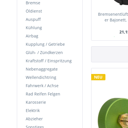
Bremse
Öldienst
Bremsenentlüft
Auspuff
er Bajonett,
Mazda, Che
Kühlung
21,1
Airbag
Ab Lager
Kupplung / Getriebe
Glüh- / Zündkerzen
Kraftstoff / Einspritzung
Nebenaggregate
NEU
Wellendichtring
Fahrwerk / Achse
Rad Reifen Felgen
Karosserie
Elektrik
Abzieher
Sonstiges