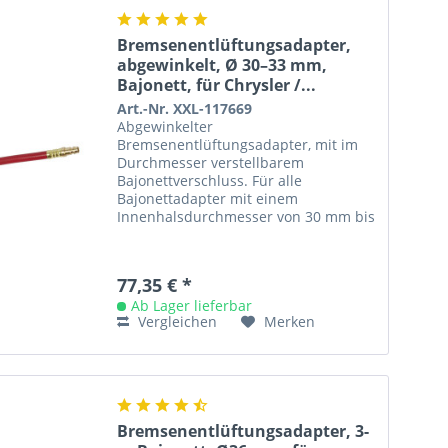
Bremsenentlüftungsadapter,
abgewinkelt, Ø 30–33 mm,
Bajonett, für Chrysler /...
Art.-Nr. XXL-117669
Abgewinkelter
Bremsenentlüftungsadapter, mit im
Durchmesser verstellbarem
Bajonettverschluss. Für alle
Bajonettadapter mit einem
Innenhalsdurchmesser von 30 mm bis
33 mm. Mit langem, frei drehbarem
Adapterschlauch für sehr enge...
77,35 € *
Ab Lager lieferbar
Vergleichen
Merken
Bremsenentlüftungsadapter, 3-