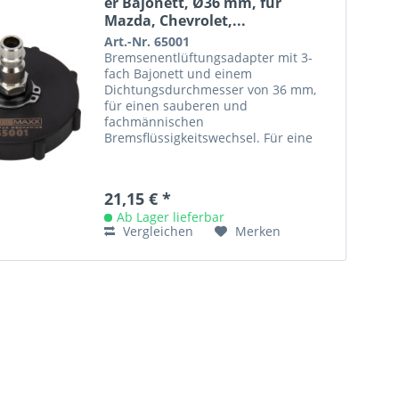
er Bajonett, Ø36 mm, für
Mazda, Chevrolet,...
Art.-Nr. 65001
Bremsenentlüftungsadapter mit 3-
fach Bajonett und einem
Dichtungsdurchmesser von 36 mm,
für einen sauberen und
fachmännischen
Bremsflüssigkeitswechsel. Für eine
problemlose Entlüftung der
Bremsanlage nach Öffnung des
Systems (z. B. nach...
21,15 € *
Ab Lager lieferbar
Vergleichen
Merken