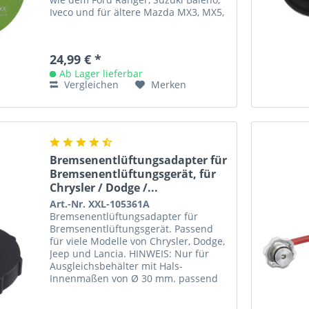
Iveco und für ältere Mazda MX3, MX5,
MX6, RX7 und weitere. HINWEIS: Nur
für...
24,99 € *
Ab Lager lieferbar
Vergleichen
Merken
Bremsenentlüftungsadapter für
Bremsenentlüftungsgerät, für
Chrysler / Dodge /...
Art.-Nr. XXL-105361A
Bremsenentlüftungsadapter für
Bremsenentlüftungsgerät. Passend
für viele Modelle von Chrysler, Dodge,
Jeep und Lancia. HINWEIS: Nur für
Ausgleichsbehälter mit Hals-
Innenmaßen von Ø 30 mm. passend
für folgende Fahrzeuge: Chrysler:
300C...