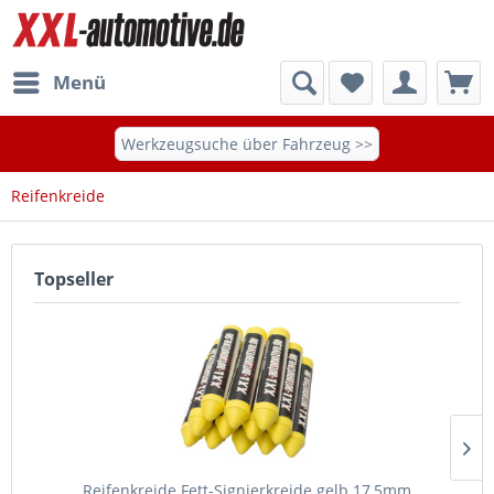
Menü
Werkzeugsuche über Fahrzeug >>
Reifenkreide
Topseller
Reifenkreide Fett-Signierkreide gelb 17,5mm