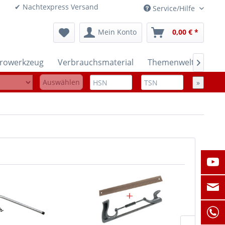
onen ✔ Nachtexpress Versand
Service/Hilfe
Mein Konto
0,00 € *
trowerkzeug
Verbrauchsmaterial
Themenwelten

Auswählen
»