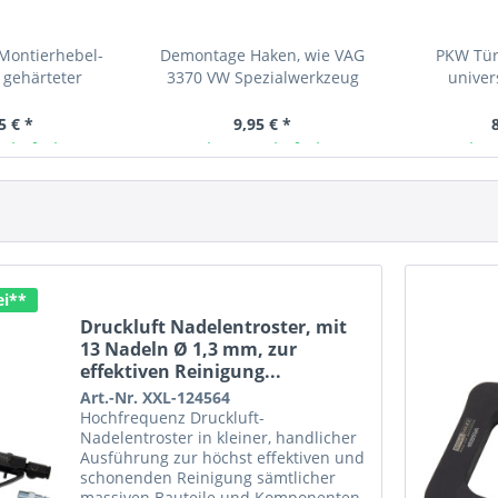
ontierhebel-
Demontage Haken, wie VAG
PKW Tür-
, gehärteter
3370 VW Spezialwerkzeug
univer
ugstahl
Einstellwerk
5 € *
9,95 € *
 lieferbar
Ab Lager lieferbar
Ab L
ei**
Druckluft Nadelentroster, mit
13 Nadeln Ø 1,3 mm, zur
effektiven Reinigung...
Art.-Nr. XXL-124564
Hochfrequenz Druckluft-
Nadelentroster in kleiner, handlicher
Ausführung zur höchst effektiven und
schonenden Reinigung sämtlicher
massiven Bauteile und Komponenten