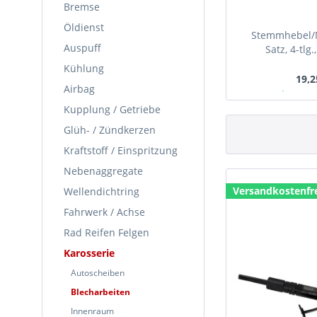
Bremse
Öldienst
Stemmhebel/M
Auspuff
Satz, 4-tlg.
Werkze
Kühlung
19,2
Airbag
Ab Lager
Kupplung / Getriebe
Glüh- / Zündkerzen
Kraftstoff / Einspritzung
Nebenaggregate
Versandkostenfr
Wellendichtring
Fahrwerk / Achse
Rad Reifen Felgen
Karosserie
Autoscheiben
Blecharbeiten
Innenraum