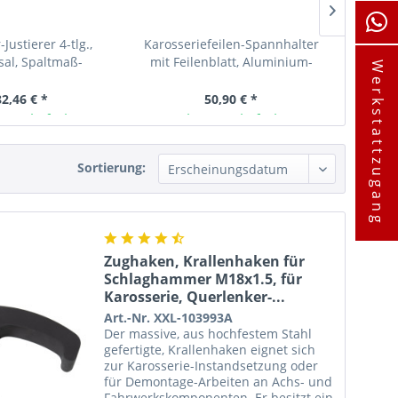
Justierer 4-tlg.,
Karosseriefeilen-Spannhalter
Sc
sal, Spaltmaß-
mit Feilenblatt, Aluminium-
S
Werkstattzugang
zeug, Richthebel,...
Druckguss
Ka
82,46 € *
50,90 € *
ager lieferbar
Ab Lager lieferbar
A
Sortierung:
Zughaken, Krallenhaken für
Schlaghammer M18x1.5, für
Karosserie, Querlenker-...
Art.-Nr. XXL-103993A
Der massive, aus hochfestem Stahl
gefertigte, Krallenhaken eignet sich
zur Karosserie-Instandsetzung oder
für Demontage-Arbeiten an Achs- und
Fahrwerkskomponenten. Er besitzt ein