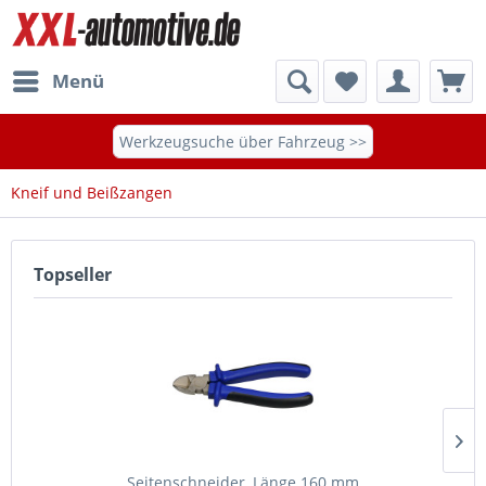
Menü
Werkzeugsuche über Fahrzeug >>
Kneif und Beißzangen
Topseller
Seitenschneider, Länge 160 mm