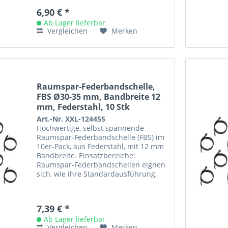
6,90 € *
Ab Lager lieferbar
Vergleichen
Merken
Raumspar-Federbandschelle,
FBS Ø30-35 mm, Bandbreite 12
mm, Federstahl, 10 Stk
Art.-Nr. XXL-124455
Hochwertige, selbst spannende
Raumspar-Federbandschelle (FBS) im
10er-Pack, aus Federstahl, mit 12 mm
Bandbreite. Einsatzbereiche:
Raumspar-Federbandschellen eignen
sich, wie ihre Standardausführung,
aufgrund ihrer Dynamik vor allem
für...
7,39 € *
Ab Lager lieferbar
Vergleichen
Merken