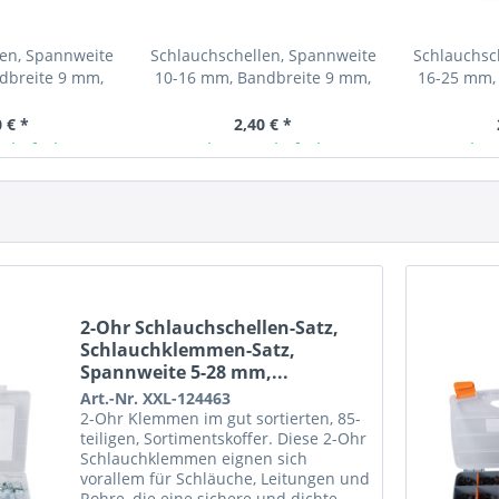
en, Spannweite
Schlauchschellen, Spannweite
Schlauchsc
dbreite 9 mm,
10-16 mm, Bandbreite 9 mm,
16-25 mm,
W2, 10 Stk
Edelstahl W2, 10 Stk
Edelst
 € *
2,40 € *
 lieferbar
Ab Lager lieferbar
Ab L
2-Ohr Schlauchschellen-Satz,
Schlauchklemmen-Satz,
Spannweite 5-28 mm,...
Art.-Nr. XXL-124463
2-Ohr Klemmen im gut sortierten, 85-
teiligen, Sortimentskoffer. Diese 2-Ohr
Schlauchklemmen eignen sich
vorallem für Schläuche, Leitungen und
Rohre, die eine sichere und dichte