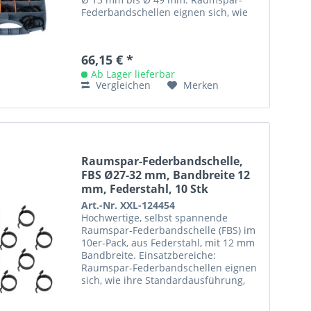
Federbandschellen eignen sich, wie
ihre Standardausführung, aufgrund...
66,15 € *
Ab Lager lieferbar
Vergleichen
Merken
Raumspar-Federbandschelle,
FBS Ø27-32 mm, Bandbreite 12
mm, Federstahl, 10 Stk
Art.-Nr. XXL-124454
Hochwertige, selbst spannende
Raumspar-Federbandschelle (FBS) im
10er-Pack, aus Federstahl, mit 12 mm
Bandbreite. Einsatzbereiche:
Raumspar-Federbandschellen eignen
sich, wie ihre Standardausführung,
aufgrund ihrer Dynamik vor allem
für...