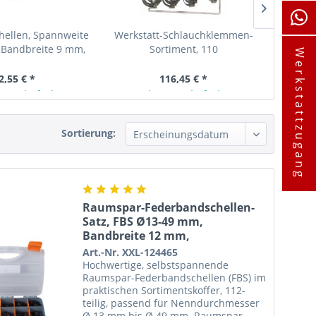
hellen, Spannweite
Werkstatt-Schlauchklemmen-
Schlauc
 Bandbreite 9 mm,
Sortiment, 110
12-20 
Werkstattzugang
ahl W2, 10 Stk
Schlauchklemmen
Ed
2,55 € *
116,45 € *
ager lieferbar
Ab Lager lieferbar
A
Sortierung:
Raumspar-Federbandschellen-
Satz, FBS Ø13-49 mm,
Bandbreite 12 mm,
Federstahl,...
Art.-Nr. XXL-124465
Hochwertige, selbstspannende
Raumspar-Federbandschellen (FBS) im
praktischen Sortimentskoffer, 112-
teilig, passend für Nenndurchmesser
Ø 13 mm bis Ø 49 mm. Raumspar-