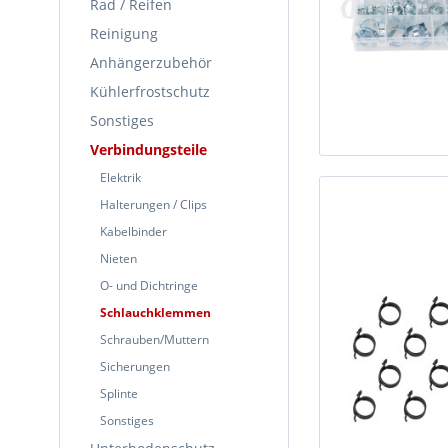
Rad / Reifen
Reinigung
Anhängerzubehör
Kühlerfrostschutz
Sonstiges
Verbindungsteile
Elektrik
Halterungen / Clips
Kabelbinder
Nieten
O- und Dichtringe
Schlauchklemmen
Schrauben/Muttern
Sicherungen
Splinte
Sonstiges