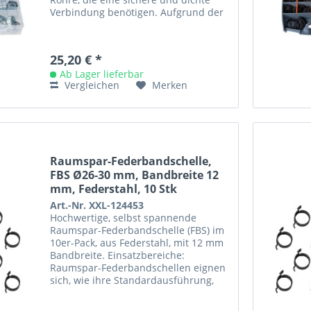
Verbindung benötigen. Aufgrund der
2-Ohr-Konstruktion...
25,20 € *
Ab Lager lieferbar
Vergleichen
Merken
Raumspar-Federbandschelle,
FBS Ø26-30 mm, Bandbreite 12
mm, Federstahl, 10 Stk
Art.-Nr. XXL-124453
Hochwertige, selbst spannende
Raumspar-Federbandschelle (FBS) im
10er-Pack, aus Federstahl, mit 12 mm
Bandbreite. Einsatzbereiche:
Raumspar-Federbandschellen eignen
sich, wie ihre Standardausführung,
aufgrund ihrer Dynamik vor allem
für...