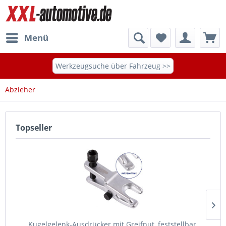
Menü
Werkzeugsuche über Fahrzeug >>
Abzieher
Topseller
Kugelgelenk-Ausdrücker mit Greifnut, feststellbar,