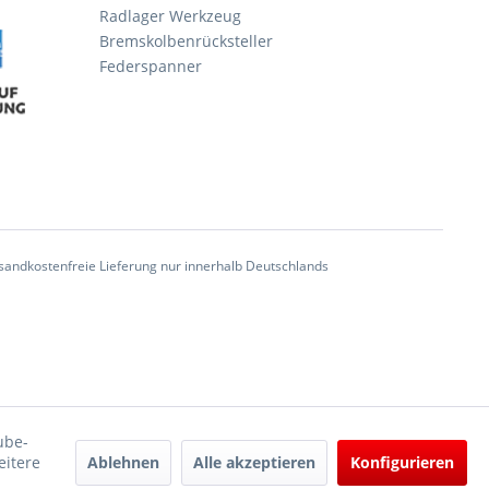
Radlager Werkzeug
Bremskolbenrücksteller
Federspanner
andkostenfreie Lieferung nur innerhalb Deutschlands
ube-
Ablehnen
Alle akzeptieren
Konfigurieren
eitere