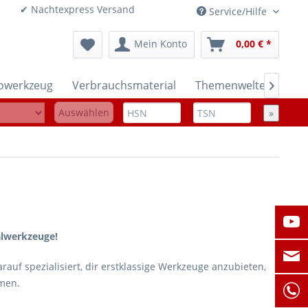
onen ✔ Nachtexpress Versand
Service/Hilfe
Mein Konto
0,00 € *
rowerkzeug
Verbrauchsmaterial
Themenwelten

Auswählen
»
alwerkzeuge!
rauf spezialisiert, dir erstklassige Werkzeuge anzubieten,
mmen.