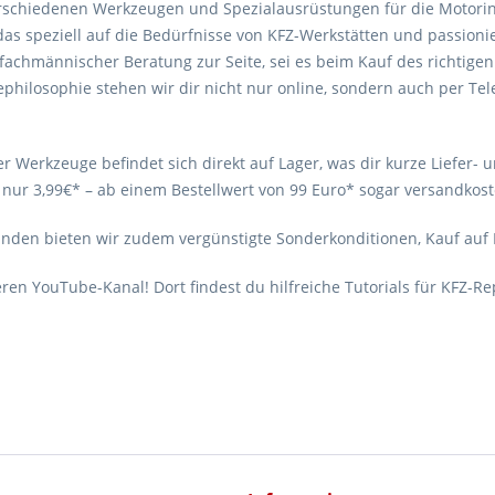
rschiedenen Werkzeugen und Spezialausrüstungen für die Motorin
 das speziell auf die Bedürfnisse von KFZ-Werkstätten und passion
 fachmännischer Beratung zur Seite, sei es beim Kauf des richtige
cephilosophie stehen wir dir nicht nur online, sondern auch per Te
r Werkzeuge befindet sich direkt auf Lager, was dir kurze Liefer- 
nur 3,99€* – ab einem Bestellwert von 99 Euro* sogar versandkost
unden bieten wir zudem vergünstigte Sonderkonditionen, Kauf auf
en YouTube-Kanal! Dort findest du hilfreiche Tutorials für KFZ-R