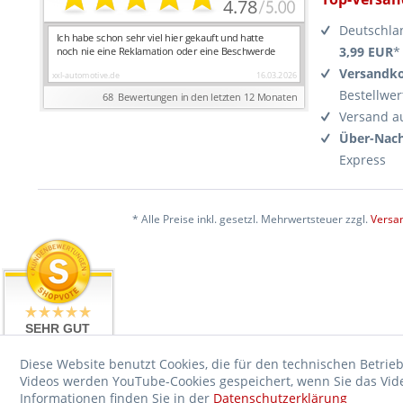
Deutschla
3,99 EUR
*
Versandko
Bestellwer
Versand a
Über-Nach
Express
* Alle Preise inkl. gesetzl. Mehrwertsteuer zzgl.
Versa
SEHR GUT
4.99 / 5
aus 17476
Diese Website benutzt Cookies, die für den technischen Betrieb
Bewertungen
Videos werden YouTube-Cookies gespeichert, wenn Sie das Video
bei: ebay.de,
shopvote.de
Informationen finden Sie in der
Datenschutzerklärung