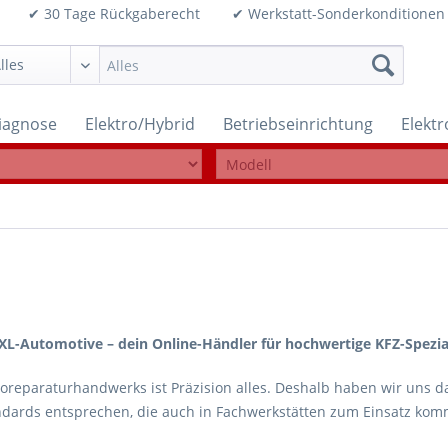
99€ ✔ 30 Tage Rückgaberecht ✔ Werkstatt-Sonderkonditi
iagnose
Elektro/Hybrid
Betriebseinrichtung
Elekt
L-Automotive – dein Online-Händler für hochwertige KFZ-Spezi
oreparaturhandwerks ist Präzision alles. Deshalb haben wir uns da
ndards entsprechen, die auch in Fachwerkstätten zum Einsatz ko