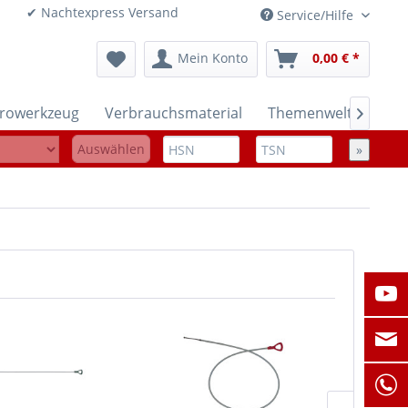
onen ✔ Nachtexpress Versand
Service/Hilfe
Mein Konto
0,00 € *
trowerkzeug
Verbrauchsmaterial
Themenwelten

Auswählen
»