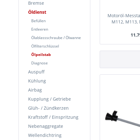
Bremse
Öldienst
Motoröl-Messta
Befüllen
M112, M113, 
OM647, OM64
Entleeren
11,7
Ölablassschraube / Ölwanne
In Kürze
Ölfilterschlüssel
Ölpeilstab
Diagnose
Auspuff
Kühlung
Airbag
Kupplung / Getriebe
Glüh- / Zündkerzen
Kraftstoff / Einspritzung
Nebenaggregate
Wellendichtring