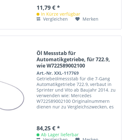
11,79 € *
In Kürze verfügbar
Vergleichen
Merken
Öl Messstab für
Automatikgetriebe, für 722.9,
wie W722589002100
Art.-Nr. XXL-117769
Getriebeölmessstab für die 7-Gang
Automatikgetriebe 722.9, verbaut in
Sprinter und Vito ab Baujahr 2014. zu
verwenden wie: Mercedes
W722589002100 Originalnummern
dienen nur zu Vergleichszwecken, es
handelt sich nicht um Original-
Werkzeug!
84,25 € *
Ab Lager lieferbar
Vergleichen
Merken