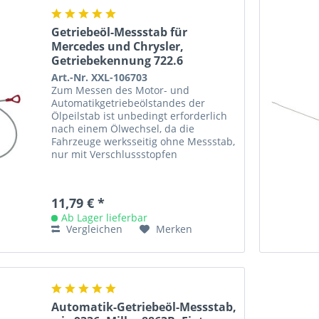
Getriebeöl-Messstab für
Mercedes und Chrysler,
Getriebekennung 722.6
Art.-Nr. XXL-106703
Zum Messen des Motor- und
Automatikgetriebeölstandes der
Ölpeilstab ist unbedingt erforderlich
nach einem Ölwechsel, da die
Fahrzeuge werksseitig ohne Messstab,
nur mit Verschlussstopfen
ausgeliefert werden Länge 1220 mm
für Getriebeöl,...
11,79 € *
Ab Lager lieferbar
Vergleichen
Merken
Automatik-Getriebeöl-Messstab,