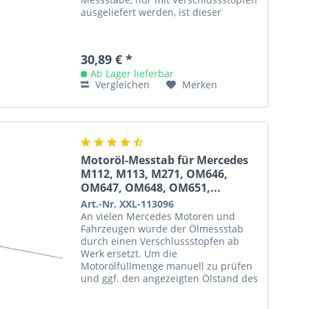
ausgeliefert werden, ist dieser
Messstab-Satz ein unverzichtbarer
Helfer beim...
30,89 € *
Ab Lager lieferbar
Vergleichen
Merken
Motoröl-Messtab für Mercedes
M112, M113, M271, OM646,
OM647, OM648, OM651,...
Art.-Nr. XXL-113096
An vielen Mercedes Motoren und
Fahrzeugen wurde der Ölmessstab
durch einen Verschlussstopfen ab
Werk ersetzt. Um die
Motorölfüllmenge manuell zu prüfen
und ggf. den angezeigten Ölstand des
Ölstandsensors zu kontrollieren oder
neu...