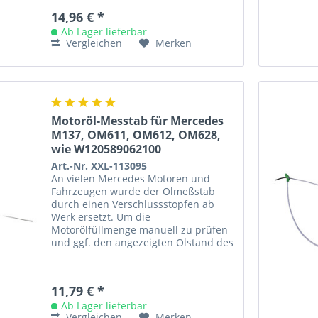
14,96 € *
Ab Lager lieferbar
Vergleichen
Merken
Motoröl-Messtab für Mercedes
M137, OM611, OM612, OM628,
wie W120589062100
Art.-Nr. XXL-113095
An vielen Mercedes Motoren und
Fahrzeugen wurde der Ölmeßstab
durch einen Verschlussstopfen ab
Werk ersetzt. Um die
Motorölfüllmenge manuell zu prüfen
und ggf. den angezeigten Ölstand des
Ölstandsensors zu kontrollieren oder
neu...
11,79 € *
Ab Lager lieferbar
Vergleichen
Merken