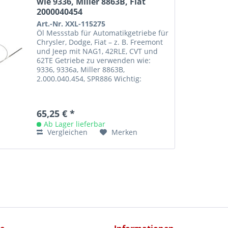
wie 9336, Miller 8863B, Fiat
2000040454
Art.-Nr. XXL-115275
Öl Messstab für Automatikgetriebe für
Chrysler, Dodge, Fiat – z. B. Freemont
und Jeep mit NAG1, 42RLE, CVT und
62TE Getriebe zu verwenden wie:
9336, 9336a, Miller 8863B,
2.000.040.454, SPR886 Wichtig:
Vergewissern Sie sich, ob im...
65,25 € *
Ab Lager lieferbar
Vergleichen
Merken