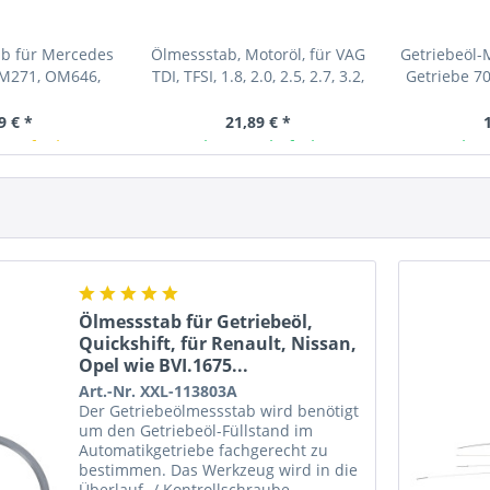
b für Mercedes
Ölmessstab, Motoröl, für VAG
Getriebeöl-
M271, OM646,
TDI, TFSI, 1.8, 2.0, 2.5, 2.7, 3.2,
Getriebe 70
8, OM651,...
4.0, 4.2L,...
722
9 € *
21,89 € *
 verfügbar
Ab Lager lieferbar
Ab L
Ölmessstab für Getriebeöl,
Quickshift, für Renault, Nissan,
Opel wie BVI.1675...
Art.-Nr. XXL-113803A
Der Getriebeölmessstab wird benötigt
um den Getriebeöl-Füllstand im
Automatikgetriebe fachgerecht zu
bestimmen. Das Werkzeug wird in die
Überlauf- / Kontrollschraube