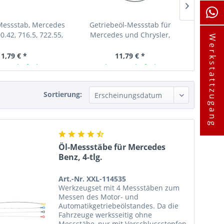
Messstab, Mercedes
Getriebeöl-Messstab für
Automati
0.42, 716.5, 722.55,
Mercedes und Chrysler,
wie 93
Werkstattzugang
.7, 722.8,...
Getriebekennung 722.6
11,79 € *
11,79 € *
ager lieferbar
Ab Lager lieferbar
A
Sortierung:
Öl-Messstäbe für Mercedes
Benz, 4-tlg.
Art.-Nr. XXL-114535
Werkzeugset mit 4 Messstäben zum
Messen des Motor- und
Automatikgetriebeölstandes. Da die
Fahrzeuge werksseitig ohne
Messstäbe, nur mit Verschlussstopfen