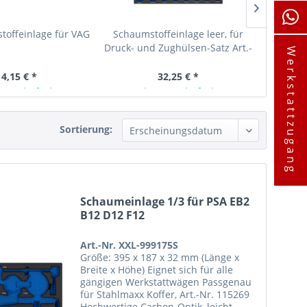
toffeinlage für VAG
Schaumstoffeinlage leer, für
1/3-Scha
Druck- und Zughülsen-Satz Art.-
Werkstattzugang
Nr. 980001
14,15 € *
32,25 € *
ager lieferbar
Ab Lager lieferbar
A
Sortierung:
Schaumeinlage 1/3 für PSA EB2
B12 D12 F12
Art.-Nr. XXL-999175S
Größe: 395 x 187 x 32 mm (Länge x
Breite x Höhe) Eignet sich für alle
gängigen Werkstattwägen Passgenau
für Stahlmaxx Koffer, Art.-Nr. 115269
Hochwertige Carbon-Optik, leicht