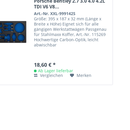
Porsche Bentley 2.7 3.0 4.0 4.2L
TDI V6 V8...
Art.-Nr. XXL-999142S
Größe: 395 x 187 x 32 mm (Länge x
Breite x Höhe) Eignet sich für alle
gängigen Werkstattwägen Passgenau
für Stahlmaxx Koffer, Art.-Nr. 115269
Hochwertige Carbon-Optik, leicht
abwischbar
18,60 € *
Ab Lager lieferbar
Vergleichen
Merken