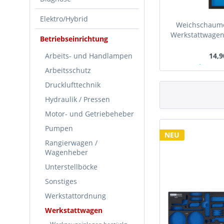
Elektro/Hybrid
Weichschaumei
Werkstattwagen, 
Betriebseinrichtung
Arbeits- und Handlampen
14,9
Ab Lager
Arbeitsschutz
Drucklufttechnik
Hydraulik / Pressen
Motor- und Getriebeheber
Pumpen
NEU
Rangierwagen /
Wagenheber
Unterstellböcke
Sonstiges
Werkstattordnung
Werkstattwagen