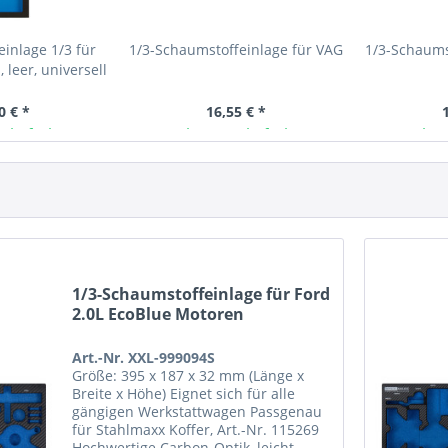
nlage 1/3 für
1/3-Schaumstoffeinlage für VAG
1/3-Schaums
leer, universell
0 € *
16,55 € *
 lieferbar
Ab Lager lieferbar
Ab L
1/3-Schaumstoffeinlage für Ford
2.0L EcoBlue Motoren
Art.-Nr. XXL-999094S
Größe: 395 x 187 x 32 mm (Länge x
Breite x Höhe) Eignet sich für alle
gängigen Werkstattwagen Passgenau
für Stahlmaxx Koffer, Art.-Nr. 115269
Hochwertige Carbon-Optik, leicht