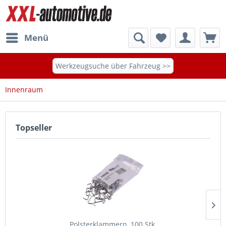
Menü
Werkzeugsuche über Fahrzeug >>
Innenraum
Topseller
Polsterklammern, 100 Stk.