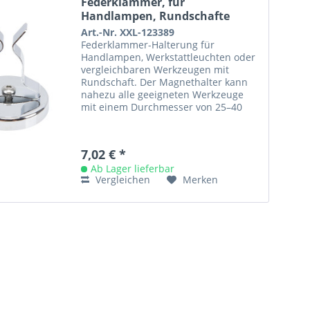
Federklammer, für
Handlampen, Rundschafte
von...
Art.-Nr. XXL-123389
Federklammer-Halterung für
Handlampen, Werkstattleuchten oder
vergleichbaren Werkzeugen mit
Rundschaft. Der Magnethalter kann
nahezu alle geeigneten Werkzeuge
mit einem Durchmesser von 25–40
mm aufnehmen. Ein kraftvoller
Magnet (15 kg...
7,02 € *
Ab Lager lieferbar
Vergleichen
Merken