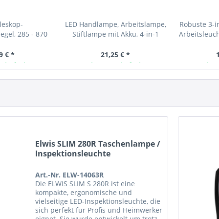
leskop-
LED Handlampe, Arbeitslampe,
Robuste 3-i
egel, 285 - 870
Stiftlampe mit Akku, 4-in-1
Arbeitsleuc
m
kom
9 € *
21,25 € *
 lieferbar
Ab Lager lieferbar
Ab L
Elwis SLIM 280R Taschenlampe /
Inspektionsleuchte
Art.-Nr. ELW-14063R
Die ELWIS SLIM S 280R ist eine
kompakte, ergonomische und
vielseitige LED-Inspektionsleuchte, die
sich perfekt für Profis und Heimwerker
eignet. Sie wurde entwickelt um trotz