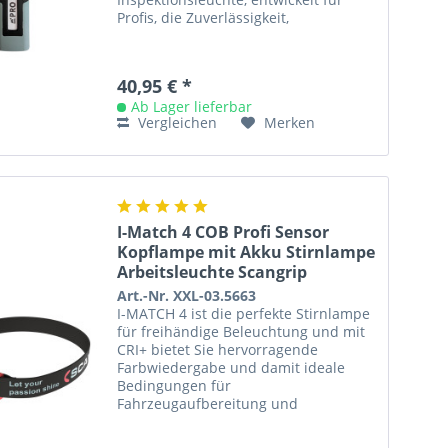
Profis, die Zuverlässigkeit,
Langlebigkeit und Vielseitigkeit
fordern....
40,95 € *
Ab Lager lieferbar
Vergleichen
Merken
I-Match 4 COB Profi Sensor
Kopflampe mit Akku Stirnlampe
Arbeitsleuchte Scangrip
Art.-Nr. XXL-03.5663
I-MATCH 4 ist die perfekte Stirnlampe
für freihändige Beleuchtung und mit
CRI+ bietet Sie hervorragende
Farbwiedergabe und damit ideale
Bedingungen für
Fahrzeugaufbereitung und
Farbanpassung. Die Stirnlampe bietet
250 Lumen und eine...