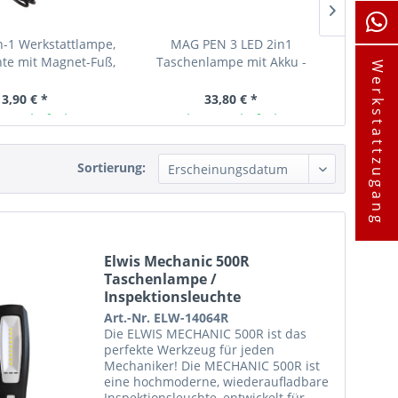
n-1 Werkstattlampe,
MAG PEN 3 LED 2in1
Scangrip
hte mit Magnet-Fuß,
Taschenlampe mit Akku -
m USB
Werkstattzugang
pakt und...
Scangrip 03.5116
13,90 € *
33,80 € *
ager lieferbar
Ab Lager lieferbar
A
Sortierung:
Elwis Mechanic 500R
Taschenlampe /
Inspektionsleuchte
Art.-Nr. ELW-14064R
Die ELWIS MECHANIC 500R ist das
perfekte Werkzeug für jeden
Mechaniker! Die MECHANIC 500R ist
eine hochmoderne, wiederaufladbare
Inspektionsleuchte, entwickelt für