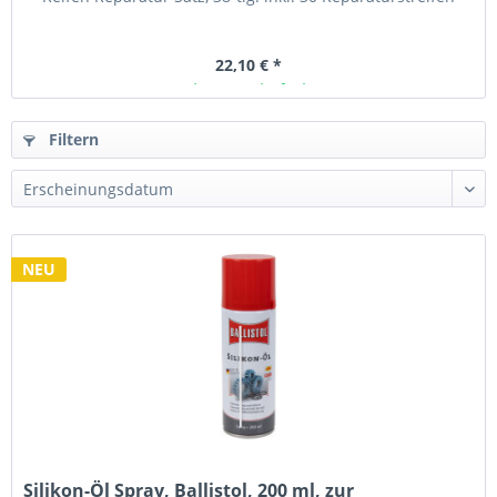
22,10 € *
Ab Lager lieferbar
1
)
Filtern
NEU
Silikon-Öl Spray, Ballistol, 200 ml, zur