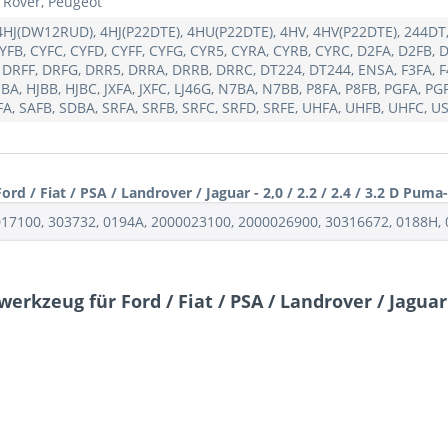
d Rover, Peugeot
J(DW12RUD), 4HJ(P22DTE), 4HU(P22DTE), 4HV, 4HV(P22DTE), 244DT, 
CYFB, CYFC, CYFD, CYFF, CYFG, CYR5, CYRA, CYRB, CYRC, D2FA, D2FB, 
 DRFF, DRFG, DRR5, DRRA, DRRB, DRRC, DT224, DT244, ENSA, F3FA, F4
A, HJBB, HJBC, JXFA, JXFC, LJ46G, N7BA, N7BB, P8FA, P8FB, PGFA, PG
FA, SAFB, SDBA, SRFA, SRFB, SRFC, SRFD, SRFE, UHFA, UHFB, UHFC, U
 / Fiat / PSA / Landrover / Jaguar - 2,0 / 2.2 / 2.4 / 3.2 D Pum
017100, 303732, 0194A, 2000023100, 2000026900, 30316672, 0188H,
kzeug für Ford / Fiat / PSA / Landrover / Jaguar -