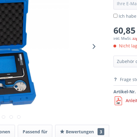
Ich habe
60,85
inkl. MwSt.
zz
Nicht lag
Zubehör d
Frage st
Artikel-Nr.
Kraft-
Anlei
ionen
Passend für
Bewertungen
3