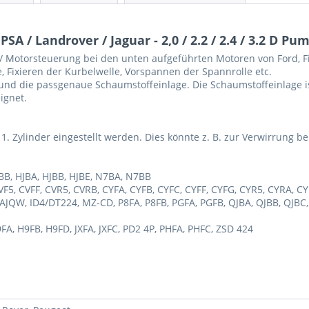
SA / Landrover / Jaguar - 2,0 / 2.2 / 2.4 / 3.2 D P
 Motorsteuerung bei den unten aufgeführten Motoren von Ford, Fia
 Fixieren der Kurbelwelle, Vorspannen der Spannrolle etc.
und die passgenaue Schaumstoffeinlage. Die Schaumstoffeinlage i
ignet.
1. Zylinder eingestellt werden. Dies könnte z. B. zur Verwirrung 
BB, HJBA, HJBB, HJBE, N7BA, N7BB
CVF5, CVFF, CVR5, CVRB, CYFA, CYFB, CYFC, CYFF, CYFG, CYR5, CYRA, 
QW, ID4/DT224, MZ-CD, P8FA, P8FB, PGFA, PGFB, QJBA, QJBB, QJBC,
FA, H9FB, H9FD, JXFA, JXFC, PD2 4P, PHFA, PHFC, ZSD 424