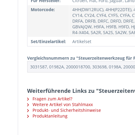
Für Hersteller:
Citroen, Fiat, Ford, Jaguar, Lan
Motorcode:
4HH(DW12RUC), 4HH(P22DTE), 4H
CY14, CY24, CYF4, CYF5, CYFA, 
DRFA, DRFB, DRFC, DRFD, DRFE,
GBVAJQW, H9FA, H9FB, H9FD, HJB
R4-X404, SA2R, SA2S, SA2W, SA
Set/Einzelartikel:
Artikelset
Vergleichsnummern zu "Steuerzeitenwerkzeug für Ford
3031587, 01982A, 2000018700, 303698, 0198A, 2000
Weiterführende Links zu "Steuerzeitenwer
Fragen zum Artikel?
Weitere Artikel von Stahlmaxx
Produkt- und Sicherheitshinweise
Produktanleitung