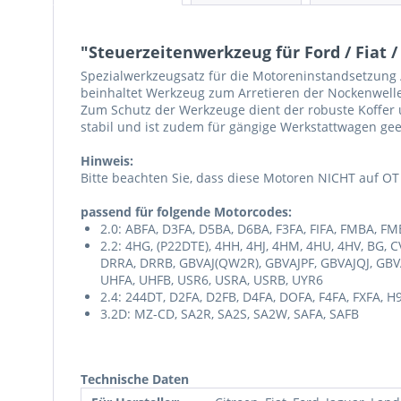
"Steuerzeitenwerkzeug für Ford / Fiat / P
Spezialwerkzeugsatz für die Motoreninstandsetzung /
beinhaltet Werkzeug zum Arretieren der Nockenwelle,
Zum Schutz der Werkzeuge dient der robuste Koffer 
stabil und ist zudem für gängige Werkstattwagen gee
Hinweis:
Bitte beachten Sie, dass diese Motoren NICHT auf OT 
passend für folgende Motorcodes:
2.0: ABFA, D3FA, D5BA, D6BA, F3FA, FIFA, FMBA, FM
2.2: 4HG, (P22DTE), 4HH, 4HJ, 4HM, 4HU, 4HV, BG, 
DRRA, DRRB, GBVAJ(QW2R), GBVAJPF, GBVAJQJ, GBVAJ
UHFA, UHFB, USR6, USRA, USRB, UYR6
2.4: 244DT, D2FA, D2FB, D4FA, DOFA, F4FA, FXFA, H9
3.2D: MZ-CD, SA2R, SA2S, SA2W, SAFA, SAFB
Technische Daten