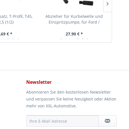
atz, T-Profil, T45,
Abzieher für Kurbelwelle und
Haltewe
,5 (1/2)
Einspritzpumpe, für Ford /
der Ei
Mazda wie 303-249
,69 € *
27,90 € *
ger lieferbar
Ab Lager lieferbar
Newsletter
Abonnieren Sie den kostenlosen Newsletter
und verpassen Sie keine Neuigkeit oder Aktion
mehr von XXL-Automotive.