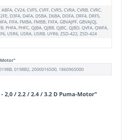
ABFA, CV24, CVF5, CVFF, CVR5, CVRA, CVRB, CVRC,
D2FE, D3FA, D4FA, D5BA, D6BA, DOFA, DRF4, DRF5,
FA, FIFA, FMBA, FMBB, FXFA, GBVAJPF, GBVAJQJ,
FB, PHFA, PHFC, QJBA, QJBB, QJBC, QJBD, QVFA, QWFA,
SF6, USR6, USRA, USRB, UYR6, ZSD-422, ZSD-424
a-Motor"
 0198B, 0198B2, 2000016500, 1860965000
 2,0 / 2.2 / 2.4 / 3.2 D Puma-Motor"