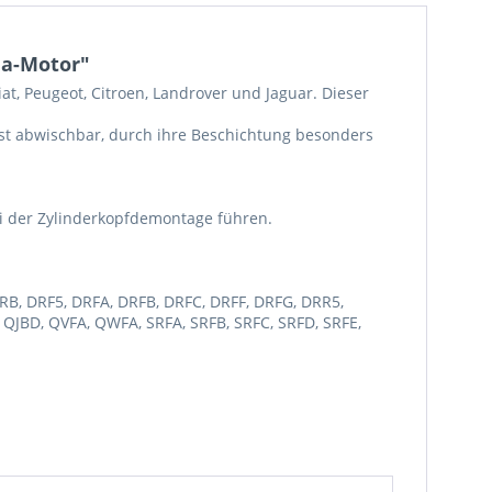
uma-Motor"
t, Peugeot, Citroen, Landrover und Jaguar. Dieser
st abwischbar, durch ihre Beschichtung besonders
bei der Zylinderkopfdemontage führen.
CYRB, DRF5, DRFA, DRFB, DRFC, DRFF, DRFG, DRR5,
 QJBD, QVFA, QWFA, SRFA, SRFB, SRFC, SRFD, SRFE,