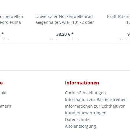
Kurbelwellen-
Universaler Nockenwellenrad-
Kraft-Biteins
 Ford Puma-
Gegenhalter, wie T10172 oder
12
en
3036
 *
38,20 € *
9
ieferbar
Ab Lager lieferbar
Ab La
ce
Informationen
dukt
Cookie-Einstellungen
Information zur Barrierefreiheit
mmern
Informationen zur Echtheit von
Kundenbewertungen
Datenschutz
Altölentsorgung