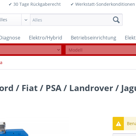
99€ ✔ 30 Tage Rückgaberecht ✔ Werkstatt-Sonderkonditi
Diagnose
Elektro/Hybrid
Betriebseinrichtung
Elek
da
d / Fiat / PSA / Landrover / Jagu
Bena