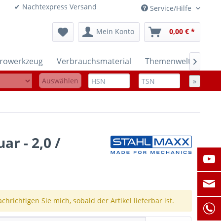
onen ✔ Nachtexpress Versand
Service/Hilfe
Mein Konto
0,00 € *
trowerkzeug
Verbrauchsmaterial
Themenwelten

Auswählen
»
ar - 2,0 /
chrichtigen Sie mich, sobald der Artikel lieferbar ist.