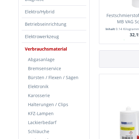
Elektro/Hybrid
Festschmiersto
MB VAG Sc
Betriebseinrichtung
Panoramadach,
Inhalt
0.14 Kilogram
32,1
Elektrowerkzeug
Ab Lager
Verbrauchsmaterial
Abgasanlage
Bremsenservice
Bürsten / Flexen / Sägen
Elektronik
Karosserie
Halterungen / Clips
KFZ-Lampen
Lackierbedarf
Schläuche