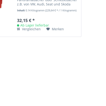
z.B. von VW, Audi, Seat und Skoda
durchzuführen. Selbstverständlich
Inhalt
0.14 Kilogramm
(229,64 € * / 1 Kilogramm)
kann dieser...
32,15 € *
Ab Lager lieferbar
Vergleichen
Merken