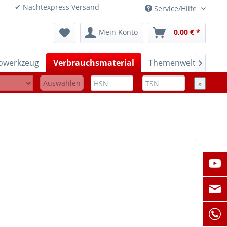
onen ✔ Nachtexpress Versand
Service/Hilfe
Mein Konto
0,00 € *
rowerkzeug
Verbrauchsmaterial
Themenwelten

Auswählen
»