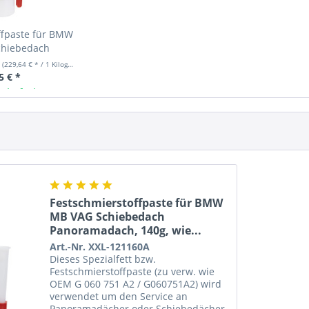
ffpaste für BMW
hiebedach
 140g, wie...
m
(229,64 € * / 1 Kilogramm)
5 € *
 lieferbar
Festschmierstoffpaste für BMW
MB VAG Schiebedach
Panoramadach, 140g, wie...
Art.-Nr. XXL-121160A
Dieses Spezialfett bzw.
Festschmierstoffpaste (zu verw. wie
OEM G 060 751 A2 / G060751A2) wird
verwendet um den Service an
Panoramadächer oder Schiebedächer