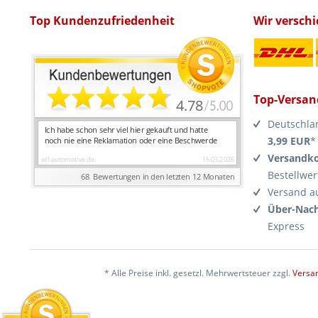
Top Kundenzufriedenheit
Wir versch
Top-Versan
Deutschla
3,99 EUR
*
Versandko
Bestellwer
Versand a
Über-Nach
Express
* Alle Preise inkl. gesetzl. Mehrwertsteuer zzgl.
Versa