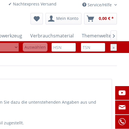
onen ✔ Nachtexpress Versand
Service/Hilfe
Mein Konto
0,00 € *
rowerkzeug
Verbrauchsmaterial
Themenwelten

Auswählen
»
len Sie dazu die untenstehenden Angaben aus und
 zugestellt.