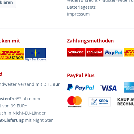
Widerrufsrecht / Muster-Widerru
klären
Batteriegesetz
Impressum
icken mit
Zahlungsmethoden
d
PayPal Plus
ndweiter Versand mit DHL
nur
stenfrei
** ab einem
t von 99 EUR*
uch in Nicht-EU-Länder
t-Lieferung
mit Night Star