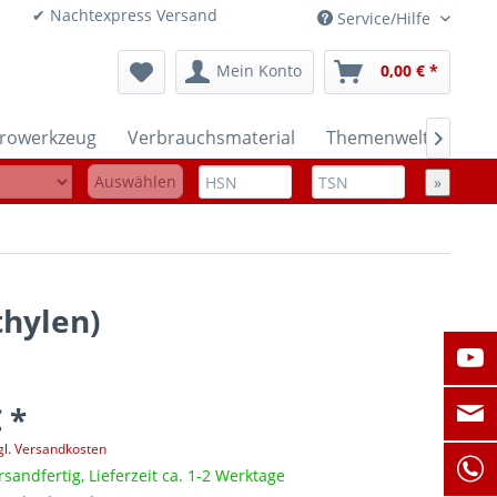
onen ✔ Nachtexpress Versand
Service/Hilfe
Mein Konto
0,00 € *
trowerkzeug
Verbrauchsmaterial
Themenwelten

Auswählen
»
thylen)
 *
gl. Versandkosten
rsandfertig, Lieferzeit ca. 1-2 Werktage