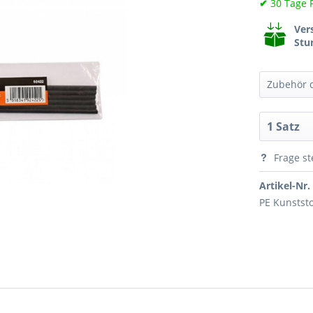
✔
30 Tage 
Ver
Stu
Zubehör d
Frage st
Artikel-Nr.
PE Kunststo