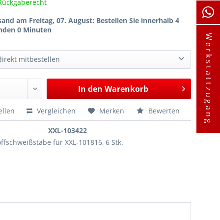
Rückgaberecht
sand am Freitag, 07. August
: Bestellen Sie innerhalb 4
nden 0 Minuten
Werkstattzugang
irekt mitbestellen
Kfz Spezialwerkzeug zur Reparatur von Kunststoff Teilen Reparatur Satz
85,00 €*
In den
Warenkorb
ellen
Vergleichen
Merken
Bewerten
XXL-103422
ffschweißstäbe für XXL-101816, 6 Stk.