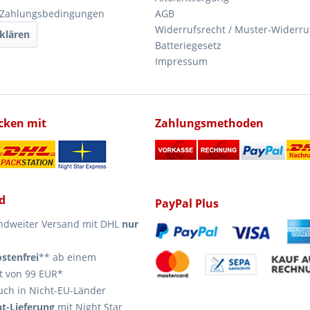
 Zahlungsbedingungen
AGB
Widerrufsrecht / Muster-Widerru
klären
Batteriegesetz
Impressum
icken mit
Zahlungsmethoden
d
PayPal Plus
ndweiter Versand mit DHL
nur
stenfrei
** ab einem
t von 99 EUR*
uch in Nicht-EU-Länder
t-Lieferung
mit Night Star