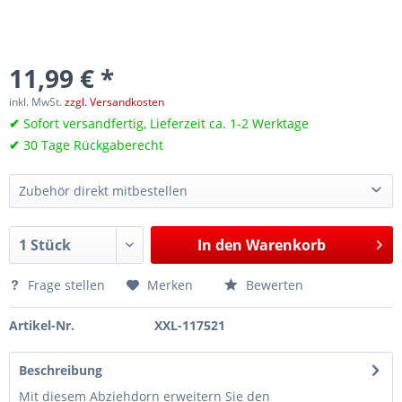
11,99 € *
inkl. MwSt.
zzgl. Versandkosten
✔
Sofort versandfertig, Lieferzeit ca. 1-2 Werktage
✔
30 Tage Rückgaberecht
Zubehör direkt mitbestellen
Grundloch-Innenlager-Abzieher-Satz, 11-tlg., Ø 8–34 mm, für Kugellager, Lagersitze, Pilotlager, uvm
160,15 €*
In den
Warenkorb
Frage stellen
Merken
Bewerten
Artikel-Nr.
XXL-117521
Beschreibung
Mit diesem Abziehdorn erweitern Sie den