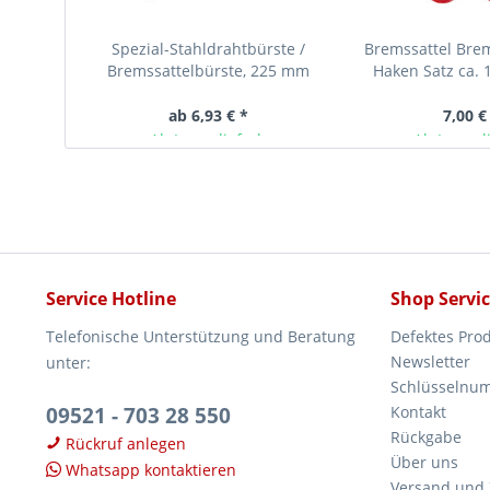
Spezial-Stahldrahtbürste /
Bremssattel Bre
Bremssattelbürste, 225 mm
Haken Satz ca. 
ab 6,93 € *
7,00 €
Ab Lager lieferbar
Ab Lager l
Service Hotline
Shop Servi
Telefonische Unterstützung und Beratung
Defektes Pro
Newsletter
unter:
Schlüsselnu
09521 - 703 28 550
Kontakt
Rückgabe
Rückruf anlegen
Über uns
Whatsapp kontaktieren
Versand und