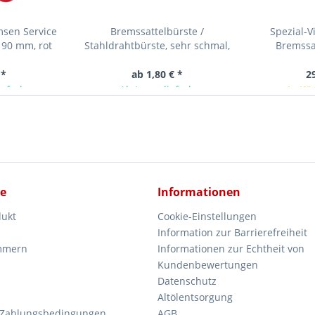
msen Service
Bremssattelbürste /
Spezial-V
190 mm, rot
Stahldrahtbürste, sehr schmal,
Bremssa
220 mm lang
 *
ab 1,80 € *
2
ieferbar
Ab Lager lieferbar
In Kü
ce
Informationen
dukt
Cookie-Einstellungen
Information zur Barrierefreiheit
mmern
Informationen zur Echtheit von
Kundenbewertungen
Datenschutz
Altölentsorgung
 Zahlungsbedingungen
AGB