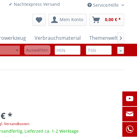
onen ✔ Nachtexpress Versand
Service/Hilfe
Mein Konto
0,00 € *
trowerkzeug
Verbrauchsmaterial
Themenwelten

Auswählen
»
 € *
gl. Versandkosten
rsandfertig, Lieferzeit ca. 1-2 Werktage