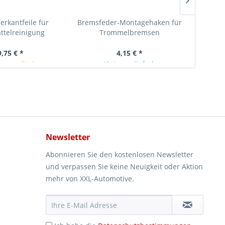
ierkantfeile für
Bremsfeder-Montagehaken für
De
ttelreinigung
Trommelbremsen
Verkl
Ble
9,75 € *
4,15 € *
rze verfügbar
Ab Lager lieferbar
Newsletter
Abonnieren Sie den kostenlosen Newsletter
und verpassen Sie keine Neuigkeit oder Aktion
mehr von XXL-Automotive.