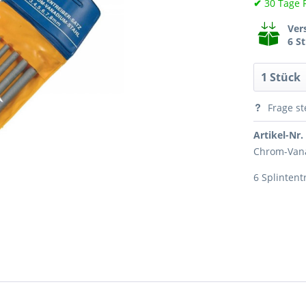
✔
30 Tage 
Ver
6 S
Frage st
Artikel-Nr.
Chrom-Van
6 Splintentr