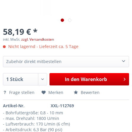
58,19 € *
inkl. MwSt.
zzgl. Versandkosten
Nicht lagernd - Lieferzeit ca. 5 Tage
Zubehör direkt mitbestellen
Druckluft Regulierer, manuell regelbar, 1/4" Anschluss, für Druckluftradierer-, Schleifer, usw
4,40 €*
In den
Warenkorb
Frage stellen
Merken
Bewerten
Artikel-Nr.
XXL-112769
- Bohrfuttergröße: 0,8 - 10 mm
- max. Drehzahl: 1800 U/min
- Luftverbrauch: 170 L/min (6 cfm)
- Arbeitsdruck: 6,3 Bar (90 psi)