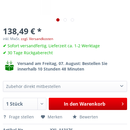
138,49 € *
inkl. MwSt.
zzgl. Versandkosten
✔
Sofort versandfertig, Lieferzeit ca. 1-2 Werktage
✔
30 Tage Rückgaberecht
Versand am Freitag, 07. August
: Bestellen Sie
innerhalb 10 Stunden 48 Minuten
Zubehör direkt mitbestellen
Druckluft Regulierer, manuell regelbar, 1/4" Anschluss, für Druckluftradierer-, Schleifer, usw
4,40 €*
In den
Warenkorb
Sägeblatt Satz für Druckluftsäge Karosseriesäge Art. 112566 oder 113176, 5-tlg.
11,19 €*
Frage stellen
Merken
Bewerten
Artikel-Nr.
XXL-113176