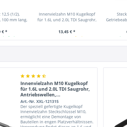
 12,5 (1/2),
Innenvielzahn M10 Kugelkopf
Steck
, 100 mm lang,
für 1.6L und 2.0L TDI Saugrohr,
Getriebea
10
Antriebswellen,...
Ölwec
 € *
13,45 € *
 lieferbar
In Kürze verfügbar
Ab L
Innenvielzahn M10 Kugelkopf
für 1.6L und 2.0L TDI Saugrohr,
Antriebswellen,...
Art.-Nr. XXL-121315
Der speziell gefertigte Kugelkopf
Innenvielzahn Steckschlüssel M10,
ermöglicht eine Demontage von
Bauteilen in engen Platzverhältnissen.
Verwendung findet dieser an 1.6 und