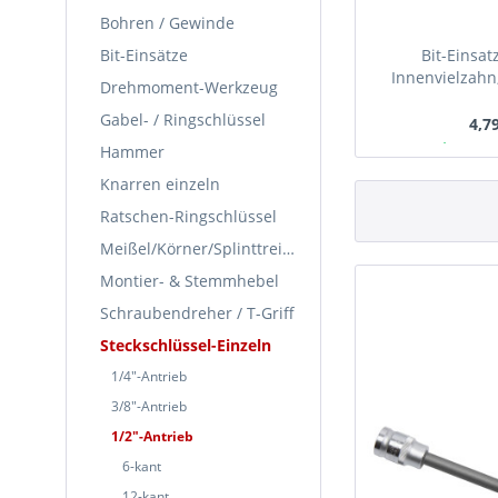
Bohren / Gewinde
Bit-Einsätze
Bit-Einsatz
Innenvielzahn
Drehmoment-Werkzeug
M
Gabel- / Ringschlüssel
4,79
Ab Lager
Hammer
Knarren einzeln
Ratschen-Ringschlüssel
Meißel/Körner/Splinttreiber
Montier- & Stemmhebel
Schraubendreher / T-Griff
Steckschlüssel-Einzeln
1/4"-Antrieb
3/8"-Antrieb
1/2"-Antrieb
6-kant
12-kant