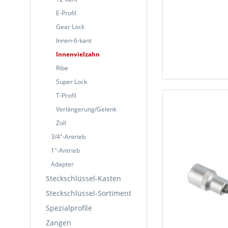
E-Profil
Gear Lock
Innen-6-kant
Innenvielzahn
Ribe
Super Lock
T-Profil
Verlängerung/Gelenk
Zoll
3/4"-Antrieb
1"-Antrieb
Adapter
Steckschlüssel-Kasten
Steckschlüssel-Sortiment
Spezialprofile
Zangen