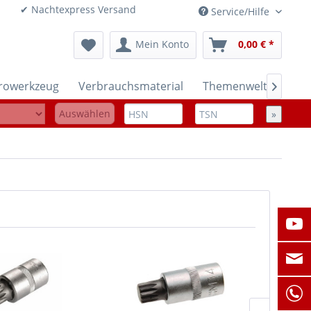
onen ✔ Nachtexpress Versand
Service/Hilfe
Mein Konto
0,00 € *
trowerkzeug
Verbrauchsmaterial
Themenwelten

Auswählen
»