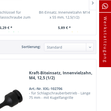
schlüssel für
Bit-Einsatz, Innenvielzahn M14
Kraft-Bi
blassschraube zum
x 55 mm, 12,5(1/2)
Werkstattzugang
hsel XZN M16
6,29 € *
5,89 € *
ager lieferbar
In Kürze verfügbar
A
Sortierung:
Kraft-Biteinsatz, Innenvielzahn,
M4, 12,5 (1/2)
Art.-Nr. XXL-102706
- für Schlagschrauberbetrieb - Länge
75 mm - mit Kugelfangrille