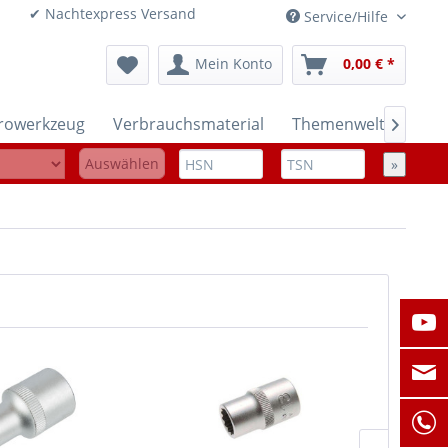
onen ✔ Nachtexpress Versand
Service/Hilfe
Mein Konto
0,00 € *
trowerkzeug
Verbrauchsmaterial
Themenwelten

Auswählen
»