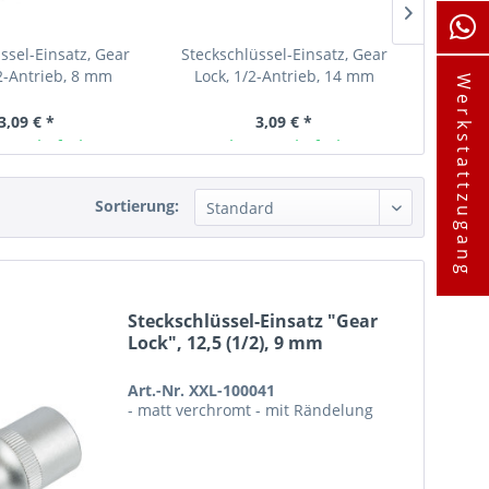
ssel-Einsatz, Gear
Steckschlüssel-Einsatz, Gear
Stecks
/2-Antrieb, 8 mm
Lock, 1/2-Antrieb, 14 mm
Lock,
Werkstattzugang
3,09 € *
3,09 € *
ager lieferbar
Ab Lager lieferbar
A
Sortierung:
Steckschlüssel-Einsatz "Gear
Lock", 12,5 (1/2), 9 mm
Art.-Nr. XXL-100041
- matt verchromt - mit Rändelung