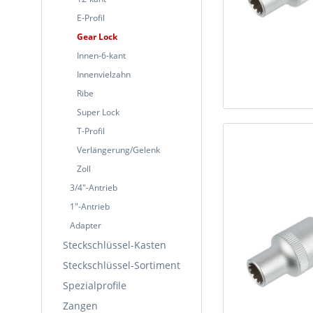
E-Profil
Gear Lock
Innen-6-kant
Innenvielzahn
Ribe
Super Lock
T-Profil
Verlängerung/Gelenk
Zoll
3/4"-Antrieb
1"-Antrieb
Adapter
Steckschlüssel-Kasten
Steckschlüssel-Sortiment
Spezialprofile
Zangen