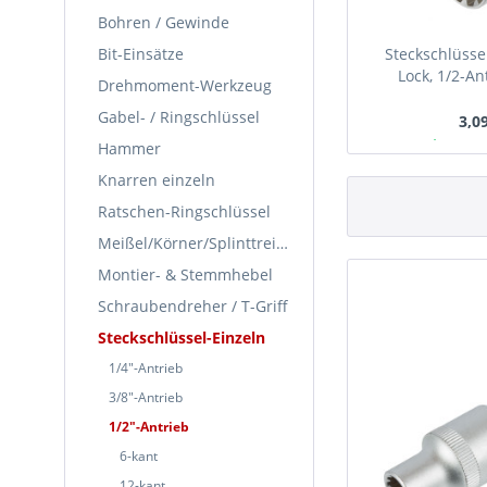
Bohren / Gewinde
Bit-Einsätze
Steckschlüssel
Lock, 1/2-An
Drehmoment-Werkzeug
Gabel- / Ringschlüssel
3,09
Ab Lager
Hammer
Knarren einzeln
Ratschen-Ringschlüssel
Meißel/Körner/Splinttreiber
Montier- & Stemmhebel
Schraubendreher / T-Griff
Steckschlüssel-Einzeln
1/4"-Antrieb
3/8"-Antrieb
1/2"-Antrieb
6-kant
12-kant