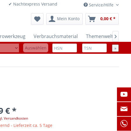
onen ✔ Nachtexpress Versand
Service/Hilfe
Mein Konto
0,00 € *
trowerkzeug
Verbrauchsmaterial
Themenwelten

Auswählen
»
9 € *
gl. Versandkosten
ernd - Lieferzeit ca. 5 Tage