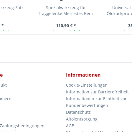
rkzeug-Satz,
Spezialwerkzeug für
Universal 
g
Traggelenke Mercedes Benz
Öldruckprüfe
C219, W163, W164, W211, W220,
W230
 *
110,90 € *
3
ieferbar
Ab Lager lieferbar
Ab La
ce
Informationen
dukt
Cookie-Einstellungen
Information zur Barrierefreiheit
mmern
Informationen zur Echtheit von
Kundenbewertungen
Datenschutz
Altölentsorgung
 Zahlungsbedingungen
AGB