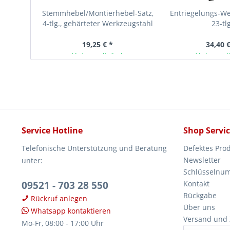
Stemmhebel/Montierhebel-Satz,
Entriegelungs-We
4-tlg., gehärteter Werkzeugstahl
23-tl
19,25 € *
34,40 €
Ab Lager lieferbar
Ab Lager l
Service Hotline
Shop Servi
Telefonische Unterstützung und Beratung
Defektes Pro
Newsletter
unter:
Schlüsselnu
09521 - 703 28 550
Kontakt
Rückgabe
Rückruf anlegen
Über uns
Whatsapp kontaktieren
Versand und
Mo-Fr, 08:00 - 17:00 Uhr