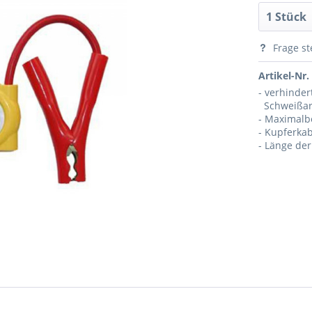
Frage st
Artikel-Nr.
- verhinde
Schweißar
- Maximalb
- Kupferka
- Länge de