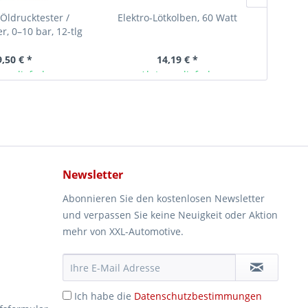
Öldrucktester /
Elektro-Lötkolben, 60 Watt
Kfz W
r, 0–10 bar, 12-tlg
9,50 € *
14,19 € *
ger lieferbar
Ab Lager lieferbar
Newsletter
Abonnieren Sie den kostenlosen Newsletter
und verpassen Sie keine Neuigkeit oder Aktion
mehr von XXL-Automotive.
Ich habe die
Datenschutzbestimmungen