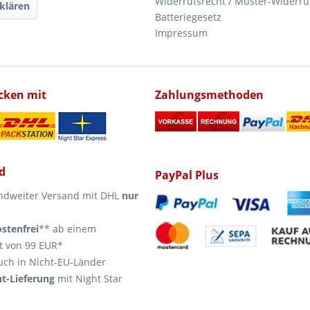
Widerrufsrecht / Muster-Widerru
klären
Batteriegesetz
Impressum
icken mit
Zahlungsmethoden
d
PayPal Plus
ndweiter Versand mit DHL
nur
stenfrei
** ab einem
t von 99 EUR*
uch in Nicht-EU-Länder
t-Lieferung
mit Night Star