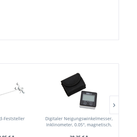
Versan
-Feststeller
Digitaler Neigungswinkelmesser,
Motorb
Inklinometer, 0.05°, magnetisch,
extra 
wie VAG...
Do