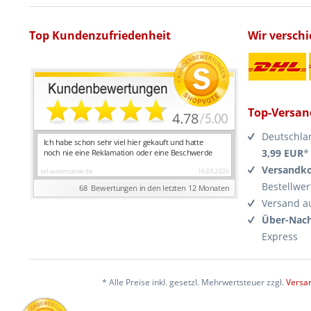
Top Kundenzufriedenheit
Wir versch
Top-Versan
Deutschla
3,99 EUR
*
Versandko
Bestellwer
Versand a
Über-Nach
Express
* Alle Preise inkl. gesetzl. Mehrwertsteuer zzgl.
Versa