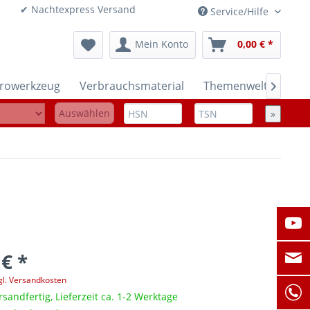
onen ✔ Nachtexpress Versand
Service/Hilfe
Mein Konto
0,00 € *
trowerkzeug
Verbrauchsmaterial
Themenwelten

Auswählen
»
 € *
gl. Versandkosten
rsandfertig, Lieferzeit ca. 1-2 Werktage