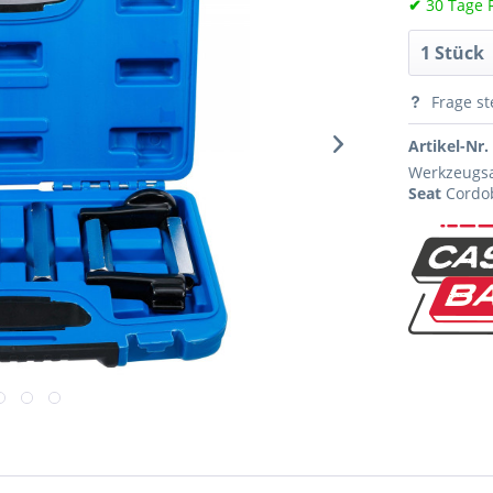
✔
30 Tage 
Frage st
Artikel-Nr.
Werkzeugsa
Seat
Cordob