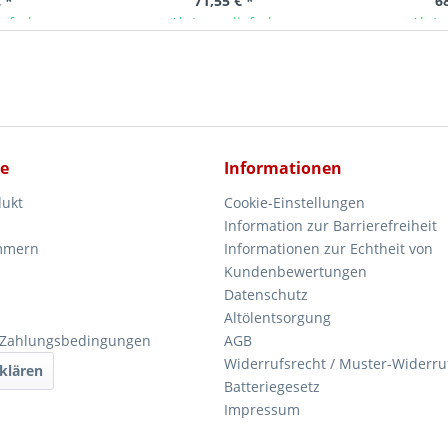
 *
71,55 € *
6
ieferbar
Ab Lager lieferbar
Ab La
ce
Informationen
dukt
Cookie-Einstellungen
Information zur Barrierefreiheit
mmern
Informationen zur Echtheit von
Kundenbewertungen
Datenschutz
Altölentsorgung
 Zahlungsbedingungen
AGB
Widerrufsrecht / Muster-Widerru
klären
Batteriegesetz
Impressum