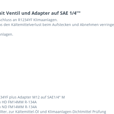
t Ventil und Adapter auf SAE 1/4“"
schluss an R1234YF Klimaanlagen.
 das den Kältemittelverlust beim Aufstecken und Abnehmen verringe
anlagen.
234YF plus Adapter M12 auf SAE1/4" M
ahn HD FM14MM R-134A
ahn ND FM14MM R-134A
ilter, zur Kältemittel-Öl und Klimaanlagen-Dichtmittel Prüfung