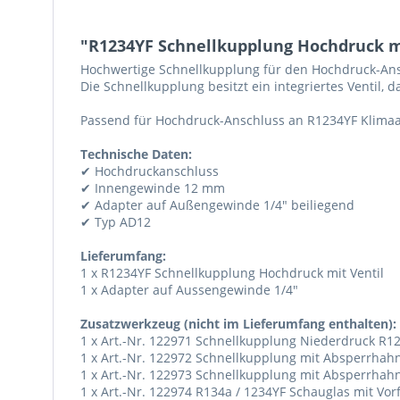
"R1234YF Schnellkupplung Hochdruck mi
Hochwertige Schnellkupplung für den Hochdruck-An
Die Schnellkupplung besitzt ein integriertes Ventil,
Passend für Hochdruck-Anschluss an R1234YF Klima
Technische Daten:
✔ Hochdruckanschluss
✔ Innengewinde 12 mm
✔ Adapter auf Außengewinde 1/4" beiliegend
✔ Typ AD12
Lieferumfang:
1 x R1234YF Schnellkupplung Hochdruck mit Ventil
1 x Adapter auf Aussengewinde 1/4"
Zusatzwerkzeug (nicht im Lieferumfang enthalten):
1 x Art.-Nr. 122971 Schnellkupplung Niederdruck R1
1 x Art.-Nr. 122972 Schnellkupplung mit Absperrh
1 x Art.-Nr. 122973 Schnellkupplung mit Absperrh
1 x Art.-Nr. 122974 R134a / 1234YF Schauglas mit Vorf