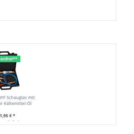
enfrei**
4YF Schauglas mit
zur Kältemittel-Öl
und...
1,95 € *
ger lieferbar