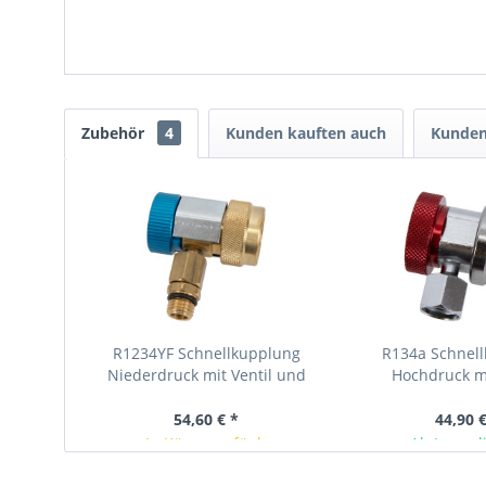
Zubehör
4
Kunden kauften auch
Kunden
R1234YF Schnellkupplung
R134a Schnel
Niederdruck mit Ventil und
Hochdruck mi
Adapter auf SAE 1/4“
54,60 € *
44,90 €
In Kürze verfügbar
Ab Lager l