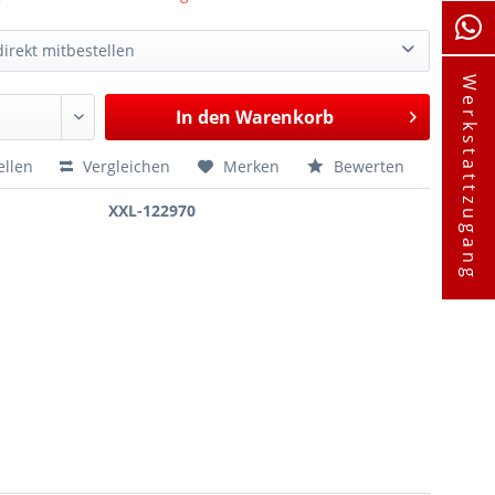
irekt mitbestellen
Werkstattzugang
a Schnellkupplung Hochdruck mit Ventil
44,90 €*
In den
Warenkorb
R134a Schnellkupplung Niederdruck mit Ventil
44,90 €*
R134a / 1234YF Schauglas mit Vorfilter, zur Kältemittel-Öl und Klimaanlagen-Dichtmittel Prüfung
191,95 €*
ellen
Vergleichen
Merken
Bewerten
XXL-122970