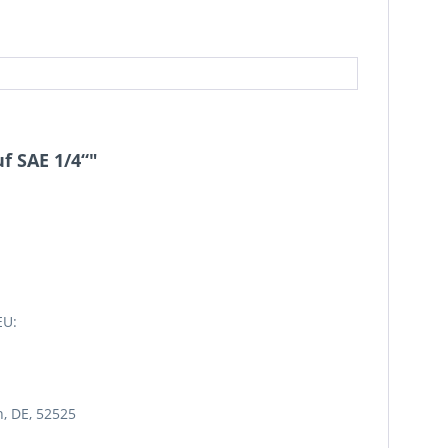
f SAE 1/4“"
EU:
, DE, 52525