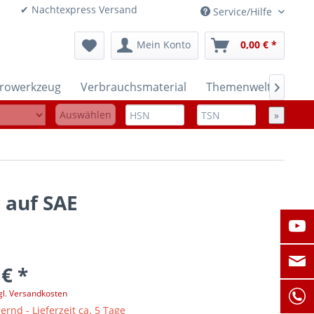
onen ✔ Nachtexpress Versand
Service/Hilfe
Mein Konto
0,00 € *
trowerkzeug
Verbrauchsmaterial
Themenwelten

Auswählen
»
 auf SAE
 € *
gl. Versandkosten
ernd - Lieferzeit ca. 5 Tage