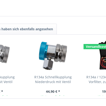
 haben sich ebenfalls angesehen
Versandkost
lkupplung
R134a Schnellkupplung
R134a / 123
t Ventil
Niederdruck mit Ventil
Vorfilter, 
 *
44,90 € *
19
ieferbar
Ab Lager lieferbar
Ab La