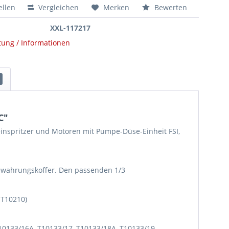
Abzieher für Piezo Injektoren, Spezialwerkzeug wie VW T10402
53,05 €*
ellen
Vergleichen
Merken
Bewerten
Universal Messuhrhalter wie VAG VW387 Spezialwerkzeug mit Messuhr
67,55 €*
XXL-117217
Abzieher für 1,4L, 1,6L und 2,0L TDI Delphi Einspritzdüse, wie VAG T10537
70,00 €*
tung / Informationen
Piezo-Injektor-Dichtring Montagehülse für 1.6L TDI und 2.0L TDI, VAG, wie T10377
10,70 €*
C"
einspritzer und Motoren mit Pumpe-Düse-Einheit FSI,
bewahrungskoffer. Den passenden 1/3
 T10210)
T10133/16A, T10133/17, T10133/18A, T10133/19,