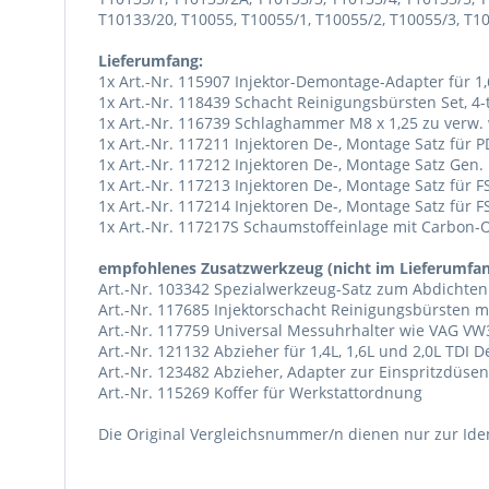
T10133/20, T10055, T10055/1, T10055/2, T10055/3, T1
Lieferumfang:
1x Art.-Nr. 115907 Injektor-Demontage-Adapter für 1
1x Art.-Nr. 118439 Schacht Reinigungsbürsten Set, 4-
1x Art.-Nr. 116739 Schlaghammer M8 x 1,25 zu verw.
1x Art.-Nr. 117211 Injektoren De-, Montage Satz für
1x Art.-Nr. 117212 Injektoren De-, Montage Satz Gen.
1x Art.-Nr. 117213 Injektoren De-, Montage Satz für 
1x Art.-Nr. 117214 Injektoren De-, Montage Satz für 
1x Art.-Nr. 117217S Schaumstoffeinlage mit Carbon-Op
empfohlenes Zusatzwerkzeug (nicht im Lieferumfan
Art.-Nr. 103342 Spezialwerkzeug-Satz zum Abdichten 
Art.-Nr. 117685 Injektorschacht Reinigungsbürsten 
Art.-Nr. 117759 Universal Messuhrhalter wie VAG VW
Art.-Nr. 121132 Abzieher für 1,4L, 1,6L und 2,0L TDI
Art.-Nr. 123482 Abzieher, Adapter zur Einspritzdüse
Art.-Nr. 115269 Koffer für Werkstattordnung
Die Original Vergleichsnummer/n dienen nur zur Ident