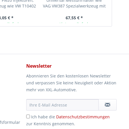
 Piezo Injektoren,
Universal Messuhrhalter wie
Abzieher
eug wie VW T10402
VAG VW387 Spezialwerkzeug mit
TDI Del
Messuhr
3,05 € *
67,55 € *
ger lieferbar
Ab Lager lieferbar
Newsletter
Abonnieren Sie den kostenlosen Newsletter
und verpassen Sie keine Neuigkeit oder Aktion
mehr von XXL-Automotive.
Ich habe die
Datenschutzbestimmungen
fsformular
zur Kenntnis genommen.