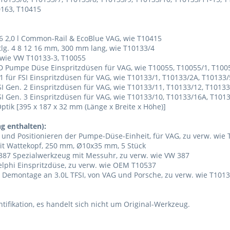
0163, T10415
,6 2,0 l Common-Rail & EcoBlue VAG, wie T10415
tlg. 4 8 12 16 mm, 300 mm lang, wie T10133/4
 wie VW T10133-3, T10055
 PD Pumpe Düse Einspritzdüsen für VAG, wie T10055, T10055/1, T100
 1 für FSI Einspritzdüsen für VAG, wie T10133/1, T10133/2A, T10133
FSI Gen. 2 Einspritzdüsen für VAG, wie T10133/11, T10133/12, T1013
FSI Gen. 3 Einspritzdüsen für VAG, wie T10133/10, T10133/16A, T10
tik [395 x 187 x 32 mm (Länge x Breite x Höhe)]
g enthalten):
und Positionieren der Pumpe-Düse-Einheit, für VAG, zu verw. wie 
mit Wattekopf, 250 mm, Ø10x35 mm, 5 Stück
387 Spezialwerkzeug mit Messuhr, zu verw. wie VW 387
 Delphi Einspritzdüse, zu verw. wie OEM T10537
n Demontage an 3.0L TFSI, von VAG und Porsche, zu verw. wie T101
ifikation, es handelt sich nicht um Original-Werkzeug.