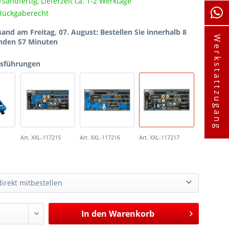
rsandfertig, Lieferzeit ca. 1-2 Werktage
Rückgaberecht
sand am Freitag, 07. August
: Bestellen Sie innerhalb 8
Werkstattzugang
nden 57 Minuten
usführungen
Art. XXL-117215
Art. XXL-117216
Art. XXL-117217
irekt mitbestellen
Spezialwerkzeug-Satz zum Abdichten und Positionieren der Pumpe-Düse-Einheit, für VAG
58,60 €*
In den
Warenkorb
Injektorschacht Reinigungsbürsten mit Wattekopf, 250mm, Ø10x35mm, 5 Stück
3,95 €*