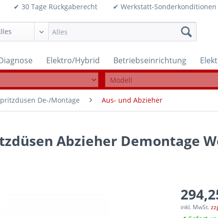
99€ ✔ 30 Tage Rückgaberecht ✔ Werkstatt-Sonderkonditi
Diagnose
Elektro/Hybrid
Betriebseinrichtung
Elek
spritzdüsen De-/Montage
Aus- und Abzieher
itzdüsen Abzieher Demontage 
294,2
inkl. MwSt.
zz