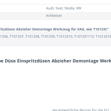
Audi, Seat, Skoda, VW
Artikelset
itzdüsen Abzieher Demontage Werkzeug für VAG, wie T10133C"
01336, T101337, T101338, T101339, T1013310, T101331115, T101331
pe Düse Einspritzdüsen Abzieher Demontage Werk
Verantwortliche Person für die EU: