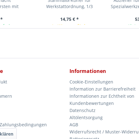
chacht
Stahlmaxx-Koffer für
Abzieher für
rsten mit
Werkstattordnung, 1/3
Spezialwerkz
m, Ø10x35mm,
ck
 *
14,75 € *
5
ieferbar
In Kürze verfügbar
Ab La
ce
Informationen
dukt
Cookie-Einstellungen
Information zur Barrierefreiheit
mmern
Informationen zur Echtheit von
Kundenbewertungen
Datenschutz
Altölentsorgung
 Zahlungsbedingungen
AGB
Widerrufsrecht / Muster-Widerru
klären
Batteriegesetz