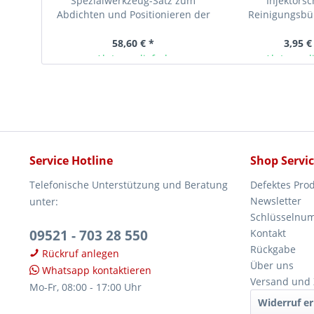
Spezialwerkzeug-Satz zum
Injektors
Abdichten und Positionieren der
Reinigungsbü
Pumpe-Düse-Einheit,...
Wattekopf, 250m
5 Stü
58,60 € *
3,95 €
Ab Lager lieferbar
Ab Lager l
Service Hotline
Shop Servi
Telefonische Unterstützung und Beratung
Defektes Pro
Newsletter
unter:
Schlüsselnu
09521 - 703 28 550
Kontakt
Rückgabe
Rückruf anlegen
Über uns
Whatsapp kontaktieren
Versand und
Mo-Fr, 08:00 - 17:00 Uhr
Widerruf er