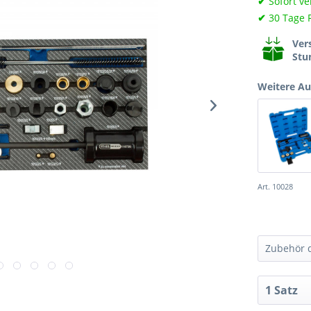
✔
Sofort ve
✔
30 Tage 
Ver
Stu
Weitere A
Art. 10028
Zubehör d