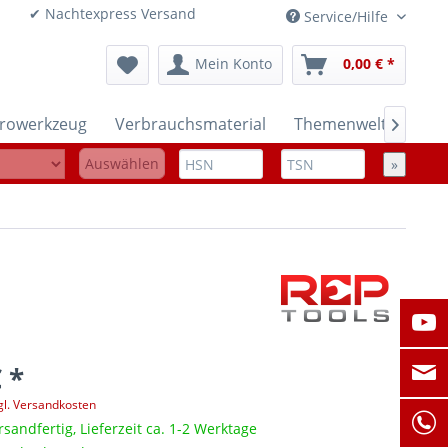
onen ✔ Nachtexpress Versand
Service/Hilfe
Mein Konto
0,00 € *
trowerkzeug
Verbrauchsmaterial
Themenwelten

Auswählen
»
 *
gl. Versandkosten
rsandfertig, Lieferzeit ca. 1-2 Werktage