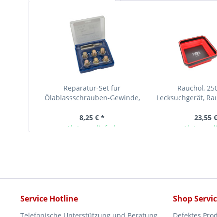
Reparatur-Set für
Rauchöl, 25
Ölablassschrauben-Gewinde,
Lecksuchgerät, Ra
M14 auf M15 x 1,5
Magnetschale
8,25 € *
23,55 €
Ab Lager lieferbar
Ab Lager l
Service Hotline
Shop Servi
Telefonische Unterstützung und Beratung
Defektes Pro