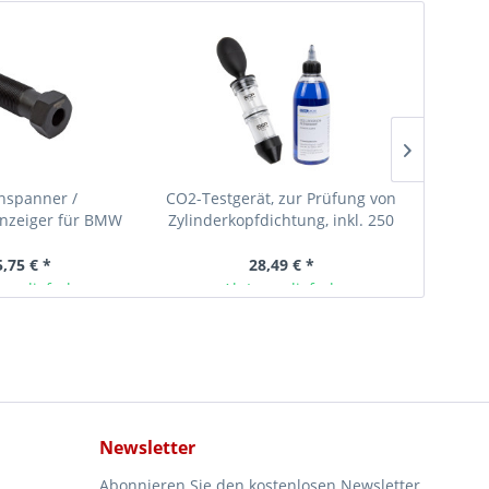
nspanner /
CO2-Testgerät, zur Prüfung von
Bremsfe
anzeiger für BMW
Zylinderkopfdichtung, inkl. 250
Mer
6, N42, N43, N45,
ml Kontrastmittel
N46
5,75 € *
28,49 € *
ger lieferbar
Ab Lager lieferbar
Newsletter
Abonnieren Sie den kostenlosen Newsletter