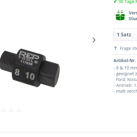
✔
30 Tage 
Ver
Stu
Frage st
Artikel-Nr.
- 8 & 10 m
- geeignet z
Ford, Nissa
- Antrieb: 1
- matt verc