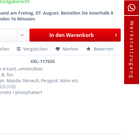
Rückgaberecht
sand am Freitag, 07. August
: Bestellen Sie innerhalb 8
nden 16 Minuten
Werkstattzugang
In den
Warenkorb
ellen
Vergleichen
Merken
Bewerten
XXL-117655
m 4-Kant, umsteckbar
.B. für:
n, Mazda, Renault, Peugeot, Volvo etc.
2,5 (1/2)
hromt / phosphatiert