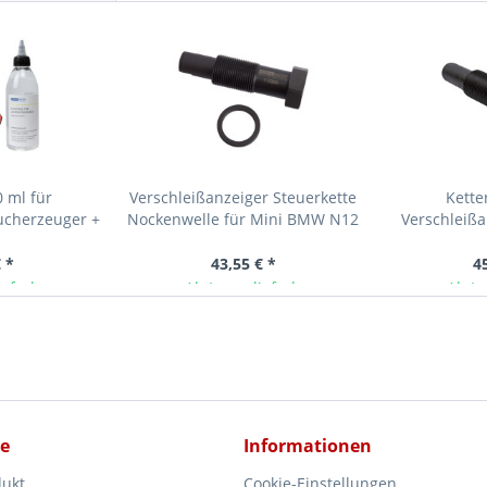
0 ml für
Verschleißanzeiger Steuerkette
Kette
ucherzeuger +
Nockenwelle für Mini BMW N12
Verschleiß
, faltbar
N16 N18 N47 N57...
Mini N20, N2
 *
43,55 € *
4
ieferbar
Ab Lager lieferbar
Ab La
ce
Informationen
dukt
Cookie-Einstellungen