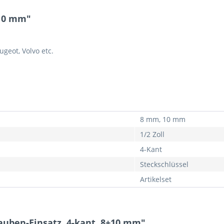
+10 mm"
ugeot, Volvo etc.
8 mm, 10 mm
1/2 Zoll
4-Kant
Steckschlüssel
Artikelset
auben-Einsatz, 4-kant, 8+10 mm"