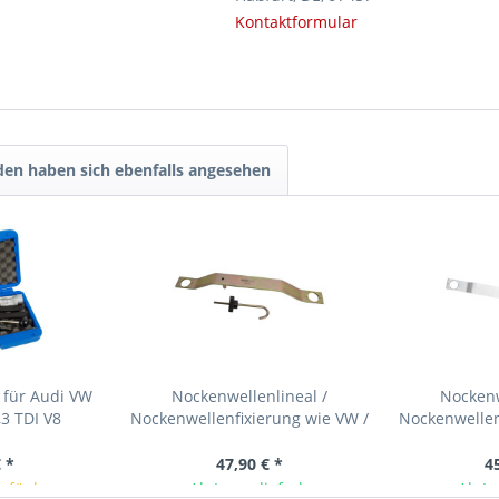
Kontaktformular
en haben sich ebenfalls angesehen
 für Audi VW
Nockenwellenlineal /
Nockenw
,3 TDI V8
Nockenwellenfixierung wie VW /
Nockenwellen
VAG 3243
V
 *
47,90 € *
4
erfügbar
Ab Lager lieferbar
Ab La