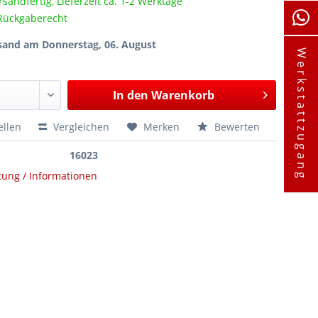
rsandfertig, Lieferzeit ca. 1-2 Werktage
Rückgaberecht
sand am Donnerstag, 06. August
Werkstattzugang
In den
Warenkorb
ellen
Vergleichen
Merken
Bewerten
16023
tung / Informationen