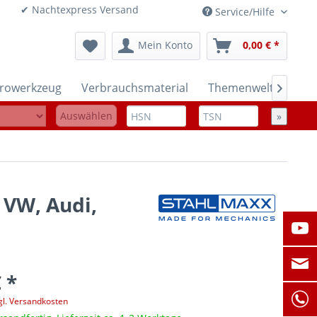
onen ✔ Nachtexpress Versand
Service/Hilfe
Mein Konto
0,00 € *
trowerkzeug
Verbrauchsmaterial
Themenwelten

Auswählen
»
 VW, Audi,
 *
gl. Versandkosten