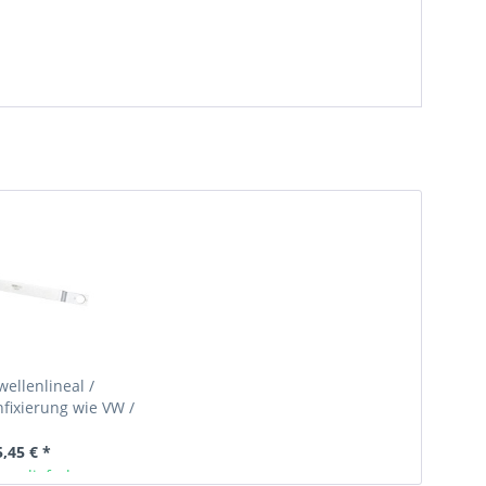
ellenlineal /
fixierung wie VW /
AG 3391
5,45 € *
ger lieferbar