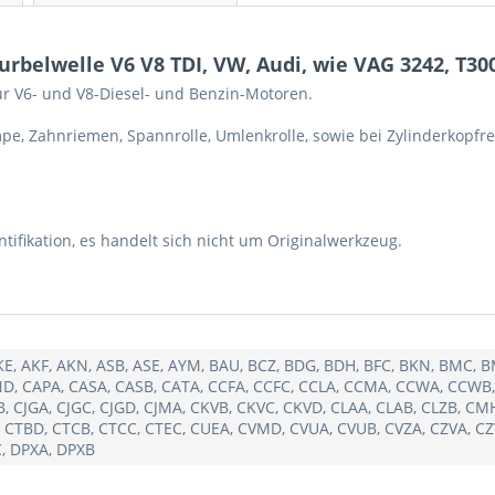
rbelwelle V6 V8 TDI, VW, Audi, wie VAG 3242, T30
für V6- und V8-Diesel- und Benzin-Motoren.
, Zahnriemen, Spannrolle, Umlenkrolle, sowie bei Zylinderkopfre
ifikation, es handelt sich nicht um Originalwerkzeug.
AKE, AKF, AKN, ASB, ASE, AYM, BAU, BCZ, BDG, BDH, BFC, BKN, BMC,
, CAPA, CASA, CASB, CATA, CCFA, CCFC, CCLA, CCMA, CCWA, CCWB,
 CJGA, CJGC, CJGD, CJMA, CKVB, CKVC, CKVD, CLAA, CLAB, CLZB, CM
 CTBD, CTCB, CTCC, CTEC, CUEA, CVMD, CVUA, CVUB, CVZA, CZVA, CZV
, DPXA, DPXB