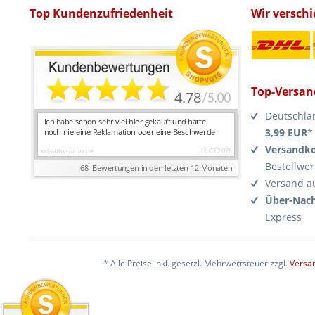
Top Kundenzufriedenheit
Wir versch
Top-Versan
Deutschla
3,99 EUR
*
Versandko
Bestellwer
Versand a
Über-Nach
Express
* Alle Preise inkl. gesetzl. Mehrwertsteuer zzgl.
Versa