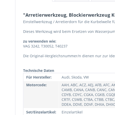
"Arretierwerkzeug, Blockierwerkzeug Ku
Einstellwerkzeug / Arretierdorn für die Kurbelwelle 
Dieses Werkzeug wird beim Ersetzen von Wasserpumpe
zu verwenden wie:
VAG 3242, T30052, T40237
Die Original-Vergleichsnummer/n dienen nur zur Ident
Technische Daten
Für Hersteller:
Audi, Skoda, VW
Motorcode:
AAH, ABC, ACZ, AEJ, AFB, AFC, 
CAMB, CANA, CANB, CANC, CAND
CDYB, CDYC, CGKA, CGKB, CGQB,
CRTF, CSWB, CTBA, CTBB, CTBC,
DDEA, DDVE, DDVF, DHXA, DHXC
Set/Einzelartikel:
Einzelartikel