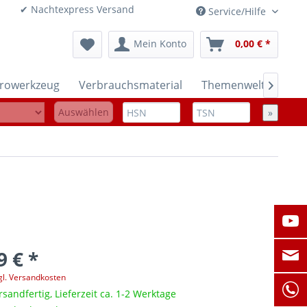
onen ✔ Nachtexpress Versand
Service/Hilfe
Mein Konto
0,00 € *
trowerkzeug
Verbrauchsmaterial
Themenwelten

Auswählen
»
9 € *
gl. Versandkosten
rsandfertig, Lieferzeit ca. 1-2 Werktage