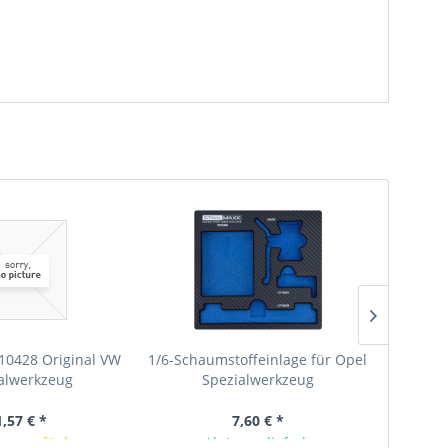
10428 Original VW
1/6-Schaumstoffeinlage für Opel
Löseh
alwerkzeug
Spezialwerkzeug
Origin
1,57 € *
7,60 € *
rze verfügbar
Ab Lager lieferbar