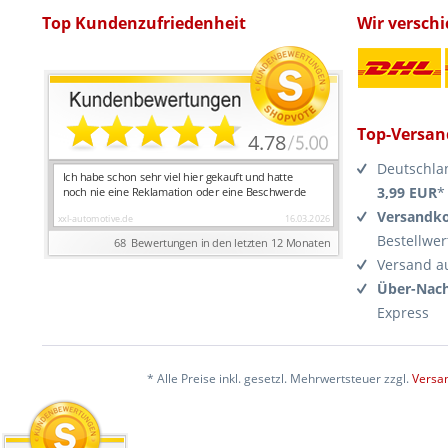
Top Kundenzufriedenheit
Wir versch
Top-Versan
Deutschla
3,99 EUR
*
Versandko
Bestellwer
Versand a
Über-Nach
Express
* Alle Preise inkl. gesetzl. Mehrwertsteuer zzgl.
Versa