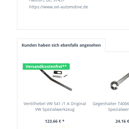
https://www.xxl-automotive.de
Kunden haben sich ebenfalls angesehen
Versandkostenfrei**
Ventilhebel VW 541 /1 A Original
Gegenhalter T4006
VW Spezialwerkzeug
Spezialwe
123,66 € *
24,16 €
In Kürze verfügbar
In Kürze v