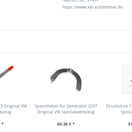
https://www.xxl-automotive.de
3 Original VW
Spannhebel für Generator 3297
Druckstück T
rkzeug
Original VW Spezialwerkzeug
Spezi
 *
60,36 € *
5
erfügbar
In Kürze verfügbar
In Kü