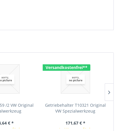
Versandkostenfrei**
Versan
59 /2 VW Original
Getriebehalter T10321 Original
Motorha
alwerkzeug
VW Spezialwerkzeug
4,64 € *
171,67 € *
rze verfügbar
In Kürze verfügbar