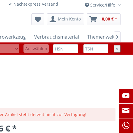
onen ✔ Nachtexpress Versand
Service/Hilfe
Mein Konto
0,00 € *
trowerkzeug
Verbrauchsmaterial
Themenwelten

Auswählen
»
er Artikel steht derzeit nicht zur Verfügung!
6 € *