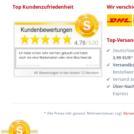
Top Kundenzufriedenheit
Wir versch
Top-Versan
Deutschla
3,99 EUR
*
Versandko
Bestellwer
Versand a
Über-Nach
Express
* Alle Preise inkl. gesetzl. Mehrwertsteuer zzgl.
Versa