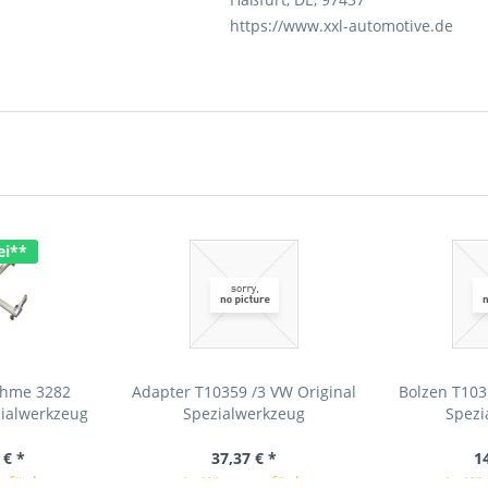
https://www.xxl-automotive.de
ei**
ahme 3282
Adapter T10359 /3 VW Original
Bolzen T103
zialwerkzeug
Spezialwerkzeug
Spezi
 € *
37,37 € *
1
erfügbar
In Kürze verfügbar
In Kü