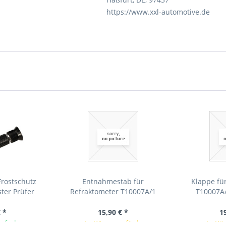
https://www.xxl-automotive.de
Frostschutz
Entnahmestab für
Klappe fü
ter Prüfer
Refraktometer T10007A/1
T10007A/
Original VW Spezialwerkzeug
Spezi
 *
15,90 € *
1
ieferbar
In Kürze verfügbar
In Kü