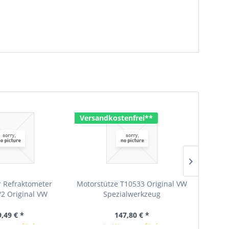
Versandkostenfrei**
r Refraktometer
Motorstütze T10533 Original VW
RHYNOGR
2 Original VW
Spezialwerkzeug
D150
alwerkzeug
Inhal
9,49 € *
147,80 € *
rze verfügbar
In Kürze verfügbar