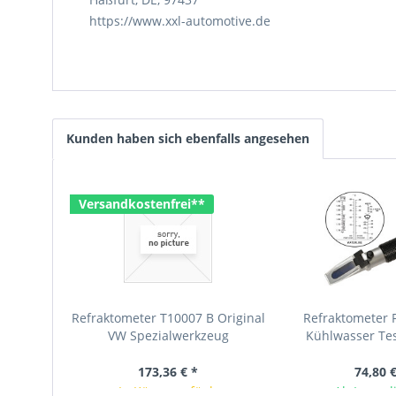
https://www.xxl-automotive.de
Kunden haben sich ebenfalls angesehen
Versandkostenfrei**
Refraktometer T10007 B Original
Refraktometer 
VW Spezialwerkzeug
Kühlwasser Tes
173,36 € *
74,80 €
In Kürze verfügbar
Ab Lager l