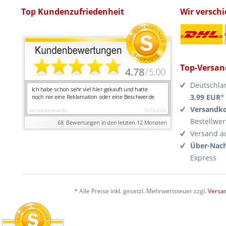
Top Kundenzufriedenheit
Wir versch
Top-Versan
Deutschla
3,99 EUR
*
Versandko
Bestellwer
Versand a
Über-Nach
Express
* Alle Preise inkl. gesetzl. Mehrwertsteuer zzgl.
Versa