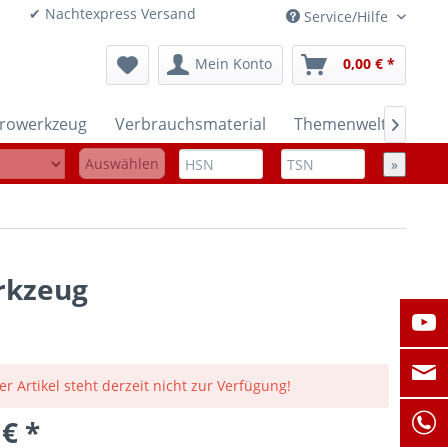
onen ✔ Nachtexpress Versand
Service/Hilfe
Mein Konto
0,00 € *
trowerkzeug
Verbrauchsmaterial
Themenwelten

Auswählen
»
rkzeug
er Artikel steht derzeit nicht zur Verfügung!
 € *