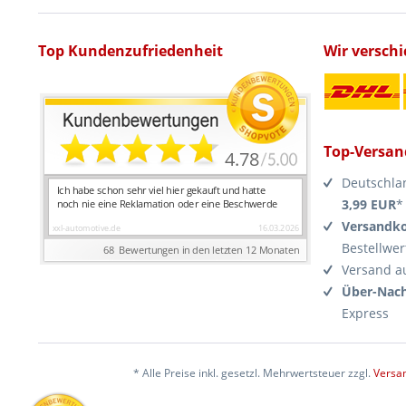
Top Kundenzufriedenheit
Wir versch
Top-Versan
Deutschla
3,99 EUR
*
Versandko
Bestellwer
Versand a
Über-Nach
Express
* Alle Preise inkl. gesetzl. Mehrwertsteuer zzgl.
Versa