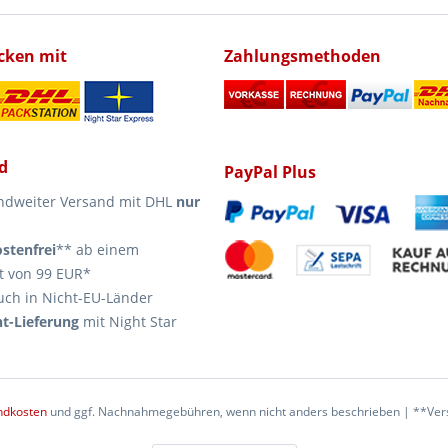
icken mit
Zahlungsmethoden
d
PayPal Plus
ndweiter Versand mit DHL
nur
stenfrei
** ab einem
t von 99 EUR*
uch in Nicht-EU-Länder
t-Lieferung
mit Night Star
ndkosten
und ggf. Nachnahmegebühren, wenn nicht anders beschrieben | **Vers