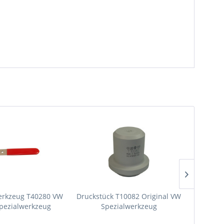
rkzeug T40280 VW
Druckstück T10082 Original VW
Haken
Spezialwerkzeug
Spezialwerkzeug
Origin