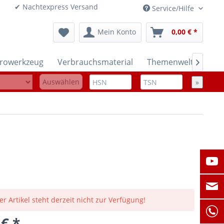
onen ✔ Nachtexpress Versand
Service/Hilfe
Mein Konto
0,00 € *
trowerkzeug
Verbrauchsmaterial
Themenwelten

Auswählen
»
er Artikel steht derzeit nicht zur Verfügung!
 € *