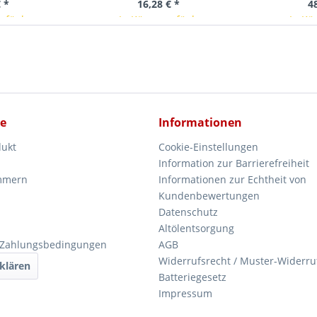
 *
16,28 € *
4
erfügbar
In Kürze verfügbar
In Kü
ce
Informationen
dukt
Cookie-Einstellungen
Information zur Barrierefreiheit
mmern
Informationen zur Echtheit von
Kundenbewertungen
Datenschutz
Altölentsorgung
 Zahlungsbedingungen
AGB
Widerrufsrecht / Muster-Widerru
klären
Batteriegesetz
Impressum