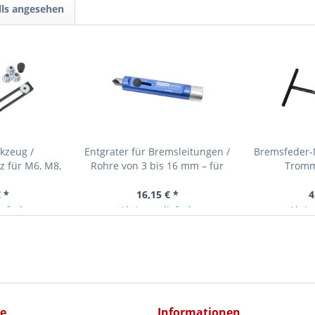
lls angesehen
kzeug /
Entgrater für Bremsleitungen /
Bremsfeder-
z für M6, M8,
Rohre von 3 bis 16 mm – für
Tromm
Schrauben etc
innen und außen
 *
16,15 € *
4
ieferbar
Ab Lager lieferbar
Ab La
ce
Informationen