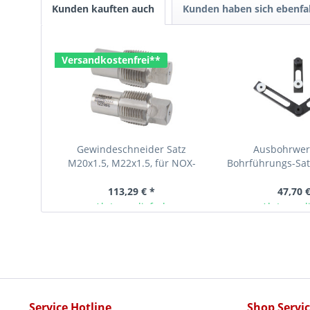
Kunden kauften auch
Kunden haben sich ebenfa
Versandkostenfrei**
Gewindeschneider Satz
Ausbohrwer
M20x1.5, M22x1.5, für NOX-
Bohrführungs-Sat
Sensor, Lambdasonde,...
M10 Stehbolzen, 
113,29 € *
47,70 €
Ab Lager lieferbar
Ab Lager l
Service Hotline
Shop Servi