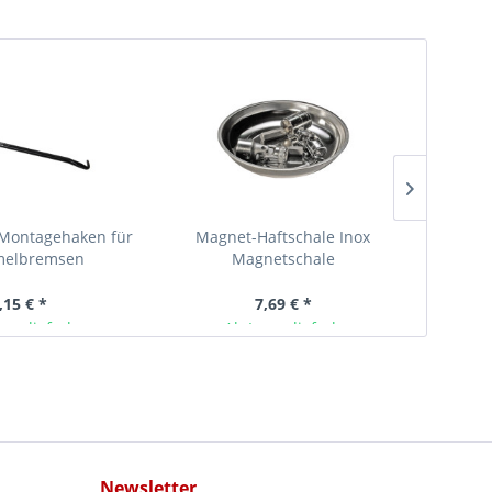
Montagehaken für
Magnet-Haftschale Inox
Adapte
elbremsen
Magnetschale
BMW,
Univer
,15 € *
7,69 € *
ger lieferbar
Ab Lager lieferbar
Newsletter