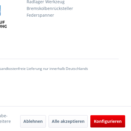
Radlager Werkzeug
Bremskolbenrücksteller
Federspanner
andkostenfreie Lieferung nur innerhalb Deutschlands
ube-
Ablehnen
Alle akzeptieren
Konfigurieren
eitere