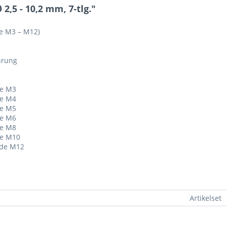
,5 - 10,2 mm, 7-tlg."
de M3 – M12)
hrung
de M3
de M4
de M5
de M6
de M8
de M10
nde M12
Artikelset