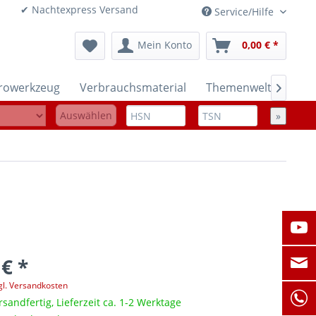
onen ✔ Nachtexpress Versand
Service/Hilfe
Mein Konto
0,00 € *
trowerkzeug
Verbrauchsmaterial
Themenwelten

Auswählen
»
 € *
gl. Versandkosten
rsandfertig, Lieferzeit ca. 1-2 Werktage