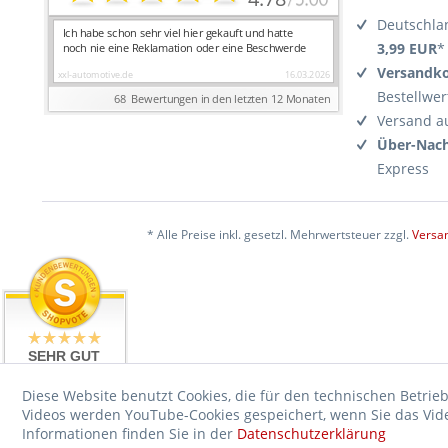
Deutschla
3,99 EUR
*
Versandko
Bestellwer
Versand a
Über-Nach
Express
* Alle Preise inkl. gesetzl. Mehrwertsteuer zzgl.
Versa
SEHR GUT
4.99 / 5
aus 17476
Diese Website benutzt Cookies, die für den technischen Betrieb
Bewertungen
Videos werden YouTube-Cookies gespeichert, wenn Sie das Video
bei: ebay.de,
shopvote.de
Informationen finden Sie in der
Datenschutzerklärung