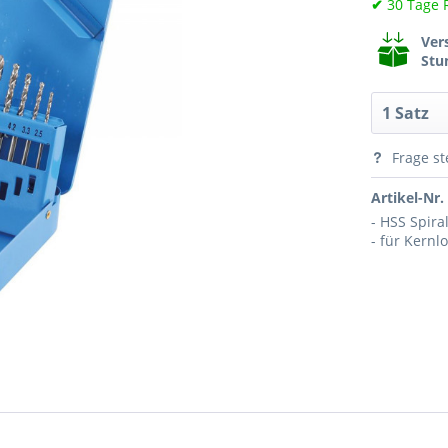
✔
30 Tage 
Ver
Stu
Frage st
Artikel-Nr.
- HSS Spira
- für Kern