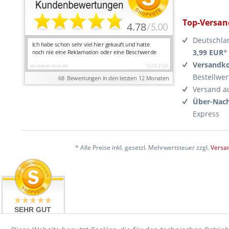
Top-Versan
Deutschla
3,99 EUR
*
Versandko
Bestellwer
Versand a
Über-Nach
Express
* Alle Preise inkl. gesetzl. Mehrwertsteuer zzgl.
Versa
SEHR GUT
4.99 / 5
aus 17476