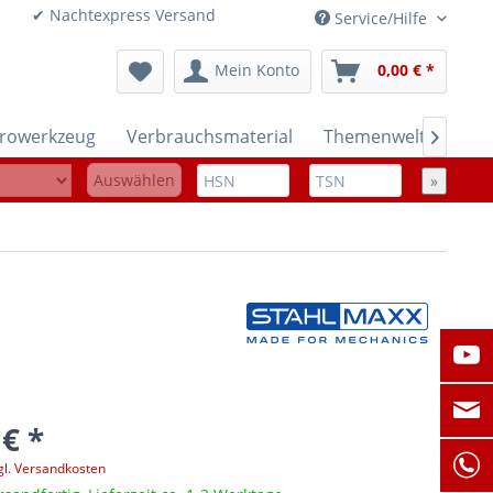
onen ✔ Nachtexpress Versand
Service/Hilfe
Mein Konto
0,00 € *
trowerkzeug
Verbrauchsmaterial
Themenwelten

Auswählen
»
 € *
gl. Versandkosten