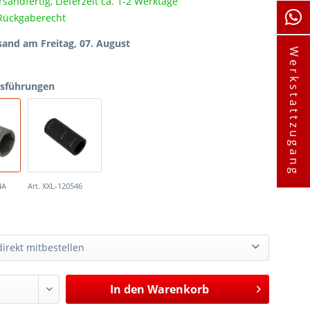
rsandfertig, Lieferzeit ca. 1-2 Werktage
Rückgaberecht
sand am Freitag, 07. August
Werkstattzugang
usführungen
4A
Art. XXL-120546
irekt mitbestellen
Verlängerung, 12,5 (1/2), 75 mm, matt verchromt
3,89 €*
In den
Warenkorb
Doppelseitiger Steckschlüsseleinsatz für beschädigte Radmuttern, 16,5 und 17,5 mm
13,20 €*