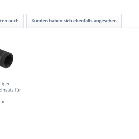
ten auch
Kunden haben sich ebenfalls angesehen
tiger
einsatz für
uttern, 16,5
.
 *
ieferbar