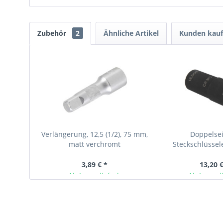
Zubehör
2
Ähnliche Artikel
Kunden kauf
Verlängerung, 12,5 (1/2), 75 mm,
Doppelsei
matt verchromt
Steckschlüssel
beschädigte Radm
und..
3,89 € *
13,20 €
Ab Lager lieferbar
Ab Lager l