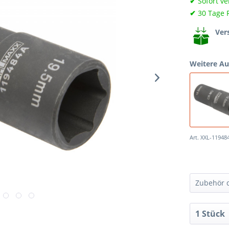
✔
Sofort ve
✔
30 Tage 
Ver
Weitere A
Art. XXL-11948
Zubehör d