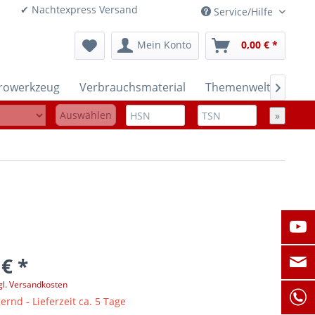
onen ✔ Nachtexpress Versand
Service/Hilfe
Mein Konto
0,00 € *
trowerkzeug
Verbrauchsmaterial
Themenwelten

Auswählen
»
 € *
gl. Versandkosten
ernd - Lieferzeit ca. 5 Tage