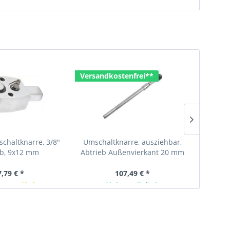
Versandkostenfrei**
chaltknarre, 3/8"
Umschaltknarre, ausziehbar,
Unive
eb, 9x12 mm
Abtrieb Außenvierkant 20 mm
Gewind
3/4", 600 - 985 mm
7,79 € *
107,49 € *
rze verfügbar
Ab Lager lieferbar