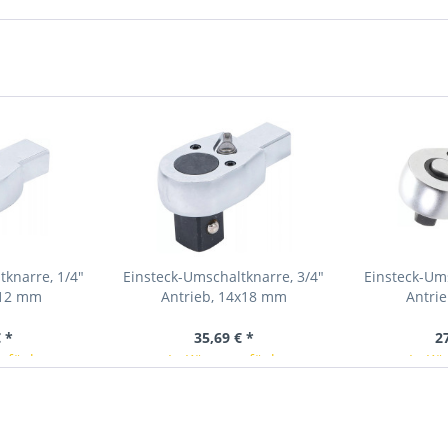
tknarre, 1/4"
Einsteck-Umschaltknarre, 3/4"
Einsteck-Ums
x12 mm
Antrieb, 14x18 mm
Antri
 *
35,69 € *
2
erfügbar
In Kürze verfügbar
In Kü