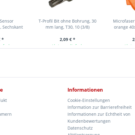
Sensor
T-Profil Bit ohne Bohrung, 30
Microfaser
l, Sechskant
mm lang, T30, 10 (3/8)
orange 40
m, VAG
 *
2,09 € *
2
ieferbar
Ab Lager lieferbar
Ab La
ce
Informationen
dukt
Cookie-Einstellungen
Information zur Barrierefreiheit
mmern
Informationen zur Echtheit von
Kundenbewertungen
Datenschutz
Altölentsorgung