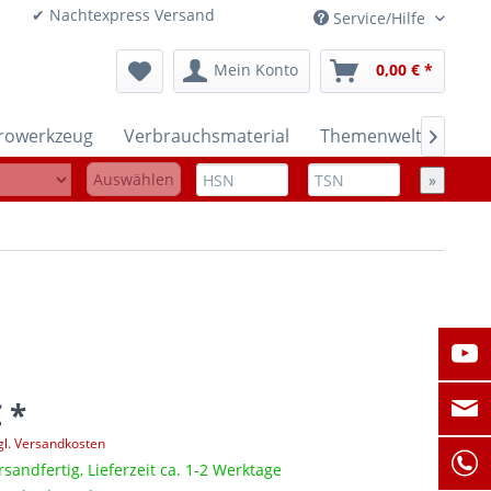
onen ✔ Nachtexpress Versand
Service/Hilfe
Mein Konto
0,00 € *
trowerkzeug
Verbrauchsmaterial
Themenwelten

Auswählen
»
 *
gl. Versandkosten
rsandfertig, Lieferzeit ca. 1-2 Werktage