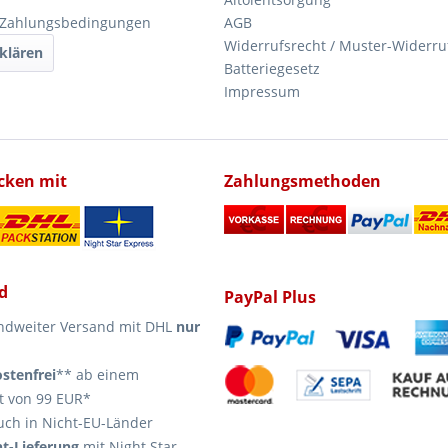
 Zahlungsbedingungen
AGB
Widerrufsrecht / Muster-Widerru
klären
Batteriegesetz
Impressum
icken mit
Zahlungsmethoden
d
PayPal Plus
ndweiter Versand mit DHL
nur
stenfrei
** ab einem
t von 99 EUR*
uch in Nicht-EU-Länder
t-Lieferung
mit Night Star