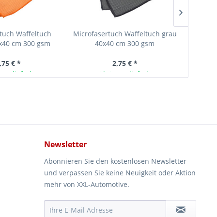
tuch Waffeltuch
Microfasertuch Waffeltuch grau
Schlosse
x40 cm 300 gsm
40x40 cm 300 gsm
,75 € *
2,75 € *
ger lieferbar
Ab Lager lieferbar
Newsletter
Abonnieren Sie den kostenlosen Newsletter
und verpassen Sie keine Neuigkeit oder Aktion
mehr von XXL-Automotive.