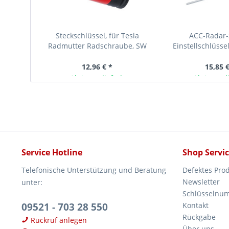
Steckschlüssel, für Tesla
ACC-Radar-
Radmutter Radschraube, SW
Einstellschlüsse
7/8", Antrieb 1/2", lang
3.5x230 m
12,96 € *
15,85 €
Ab Lager lieferbar
Ab Lager l
Service Hotline
Shop Servi
Telefonische Unterstützung und Beratung
Defektes Pro
Newsletter
unter:
Schlüsselnu
09521 - 703 28 550
Kontakt
Rückgabe
Rückruf anlegen
Über uns