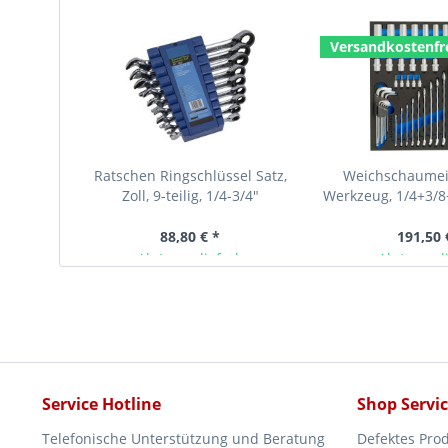
Versandkostenfr
Ratschen Ringschlüssel Satz,
Weichschaumein
Zoll, 9-teilig, 1/4-3/4"
Werkzeug, 1/4+3/8
81-tlg. fü
88,80 € *
191,50 
Ab Lager lieferbar
Ab Lager l
Service Hotline
Shop Servi
Telefonische Unterstützung und Beratung
Defektes Pro