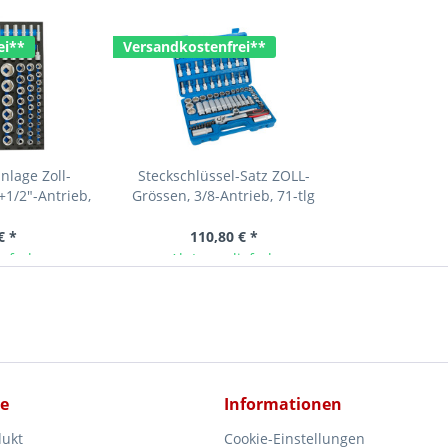
ei**
Versandkostenfrei**
lage Zoll-
Steckschlüssel-Satz ZOLL-
+1/2"-Antrieb,
Grössen, 3/8-Antrieb, 71-tlg
r...
€ *
110,80 € *
ieferbar
Ab Lager lieferbar
ce
Informationen
dukt
Cookie-Einstellungen