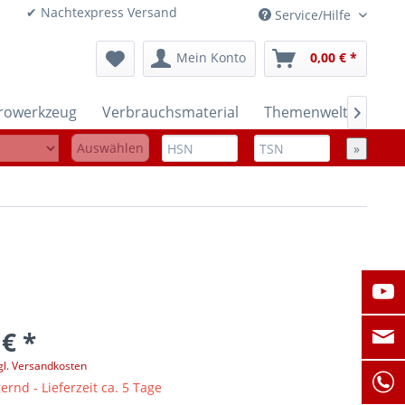
onen ✔ Nachtexpress Versand
Service/Hilfe
Mein Konto
0,00 € *
trowerkzeug
Verbrauchsmaterial
Themenwelten

Auswählen
»
 € *
gl. Versandkosten
ernd - Lieferzeit ca. 5 Tage