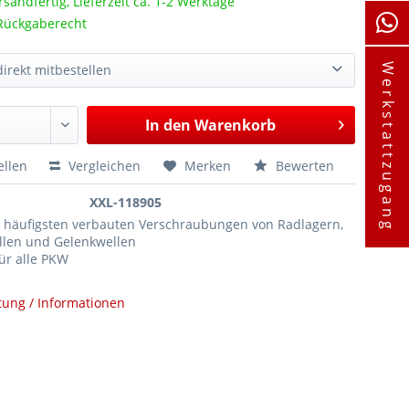
rsandfertig, Lieferzeit ca. 1-2 Werktage
Rückgaberecht
irekt mitbestellen
Werkstattzugang
De- und Montagesatz für Radlager Vorderachse an Smart und Twingo ab 2014
154,50 €*
In den
Warenkorb
ellen
Vergleichen
Merken
Bewerten
XXL-118905
m häufigsten verbauten Verschraubungen von Radlagern,
llen und Gelenkwellen
für alle PKW
tung / Informationen