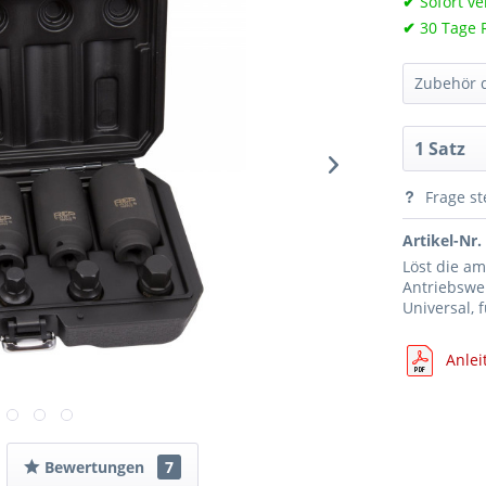
✔
Sofort ve
✔
30 Tage 
Zubehör d
Frage st
Artikel-Nr.
Löst die a
Antriebswe
Universal, 
Anlei
Bewertungen
7