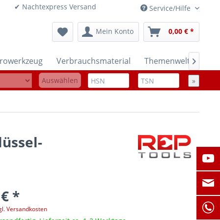
onen ✔ Nachtexpress Versand
Service/Hilfe
Mein Konto
0,00 € *
trowerkzeug
Verbrauchsmaterial
Themenwelten

Auswählen
»
üssel-
 € *
gl. Versandkosten