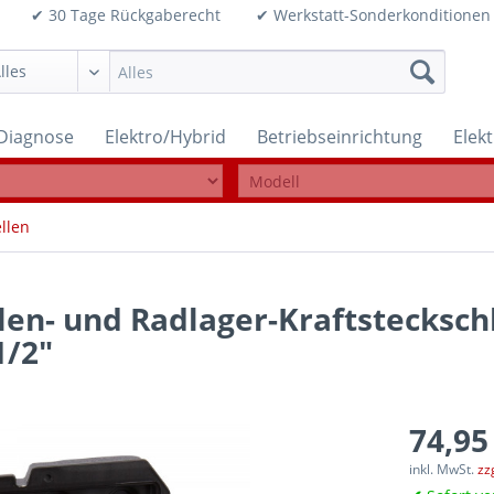
99€ ✔ 30 Tage Rückgaberecht ✔ Werkstatt-Sonderkonditi
Diagnose
Elektro/Hybrid
Betriebseinrichtung
Elek
llen
len- und Radlager-Kraftsteckschl
1/2"
74,95
inkl. MwSt.
zz