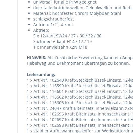
universal, für alle PKW geeignet
deckt alle Antriebswellen, Gelenkwellen und Rad
Material: hochfester Chrom-Molybdän-Stahl
schlagschrauberfest
Antrieb: 1/2", 4-kant
Abtrieb:
5 x 12-kant SW24 / 27 / 30 / 32 / 36
3 x Innen-6-kant H14 / 17 / 19
1 x Innenvielzahn XZN M18
HINWEIS:
Als Zusätzliche Erweiterung kann ein Adapt
Hebelweg und Drehmoment übertragen zu können.
Lieferumfang:
1 x Art.-Nr. 102640 Kraft-Steckschlüssel-Einsatz, 12-
1 x Art.-Nr. 116599 Kraft-Steckschlüssel-Einsatz, 12-
1 x Art.-Nr. 116601 Kraft-Steckschlüssel-Einsatz, 12-
1 x Art.-Nr. 116602 Kraft-Steckschlüssel-Einsatz, 12-
1 x Art.-Nr. 116606 Kraft-Steckschlüssel-Einsatz, 12-
1 x Art.-Nr. 24047 Kraft-Biteinsatz, Innenvielzahn X
1 x Art.-Nr. 102696 Kraft Biteinsatz, Innensechskan
1 x Art.-Nr. 102697 Kraft Biteinsatz, Innensechskan
1 x Art.-Nr. 102698 Kraft Biteinsatz, Innensechskant 
1 x stabiler Aufbewahrungskoffer zur Werkstattordn