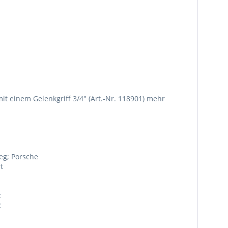
it einem Gelenkgriff 3/4" (Art.-Nr. 118901) mehr
reg; Porsche
t
z
z