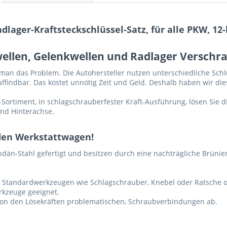
lager-Kraftsteckschlüssel-Satz, für alle PKW, 12-
wellen, Gelenkwellen und Radlager Verschr
n das Problem. Die Autohersteller nutzen unterschiedliche Schlü
findbar. Das kostet unnötig Zeit und Geld. Deshalb haben wir dies
l-Sortiment, in schlagschrauberfester Kraft-Ausführung, lösen Si
nd Hinterachse.
eden Werkstattwagen!
än-Stahl gefertigt und besitzen durch eine nachträgliche Brünier
n Standardwerkzeugen wie Schlagschrauber, Knebel oder Ratsche 
rkzeuge geeignet.
von den Lösekräften problematischen, Schraubverbindungen ab.