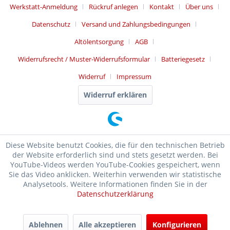
Werkstatt-Anmeldung
Rückruf anlegen
Kontakt
Über uns
Datenschutz
Versand und Zahlungsbedingungen
Altölentsorgung
AGB
Widerrufsrecht / Muster-Widerrufsformular
Batteriegesetz
Widerruf
Impressum
Widerruf erklären
Diese Website benutzt Cookies, die für den technischen Betrieb
der Website erforderlich sind und stets gesetzt werden. Bei
YouTube-Videos werden YouTube-Cookies gespeichert, wenn
Sie das Video anklicken. Weiterhin verwenden wir statistische
Analysetools. Weitere Informationen finden Sie in der
Datenschutzerklärung
SEHR GUT
(4.99 / 5)
Ablehnen
Alle akzeptieren
Konfigurieren
aus
17476
Bewertungen bei: ebay.de, shopvote.de ⓘ
Informationen zur Echtheit der Bewertungen