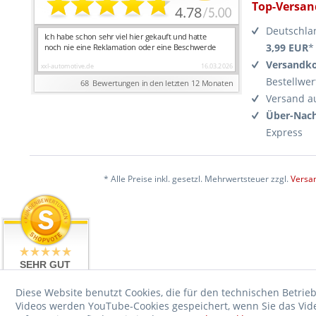
Top-Versan
Deutschla
3,99 EUR
*
Versandko
Bestellwer
Versand a
Über-Nach
Express
* Alle Preise inkl. gesetzl. Mehrwertsteuer zzgl.
Versa
SEHR GUT
4.99 / 5
aus 17476
Diese Website benutzt Cookies, die für den technischen Betrieb
Bewertungen
Videos werden YouTube-Cookies gespeichert, wenn Sie das Video
bei: ebay.de,
shopvote.de