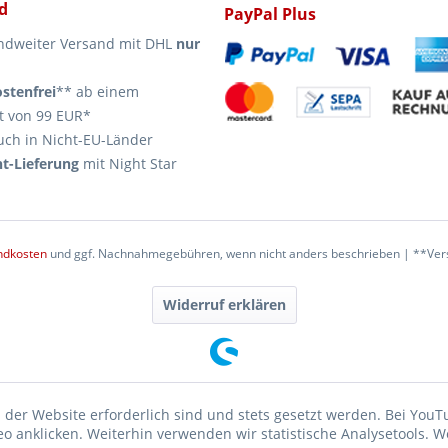
d
PayPal Plus
ndweiter Versand mit DHL
nur
stenfrei
** ab einem
t von 99 EUR*
uch in Nicht-EU-Länder
t-Lieferung
mit Night Star
ndkosten
und ggf. Nachnahmegebühren, wenn nicht anders beschrieben | **Vers
Widerruf erklären
 der Website erforderlich sind und stets gesetzt werden. Bei YouT
 anklicken. Weiterhin verwenden wir statistische Analysetools. W