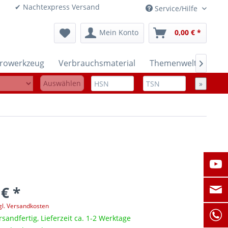
onen ✔ Nachtexpress Versand
Service/Hilfe
Mein Konto
0,00 € *
trowerkzeug
Verbrauchsmaterial
Themenwelten

Auswählen
»
 € *
gl. Versandkosten
rsandfertig, Lieferzeit ca. 1-2 Werktage