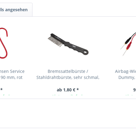
lls angesehen
msen Service
Bremssattelbürste /
Airbag-Wi
190 mm, rot
Stahldrahtbürste, sehr schmal,
Dummy, 
220 mm lang
 *
ab 1,80 € *
9
ieferbar
Ab Lager lieferbar
Ab La