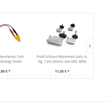
derstands-Test-
Profi-Schlauchklemmen-Satz, 4-
S
Airbag-Tester
tlg. 1 bis 45mm, wie VAG 3094
Feder
3424,
,90 € *
11,50 € *
ger lieferbar
Ab Lager lieferbar