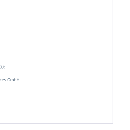
EU:
vices GmbH