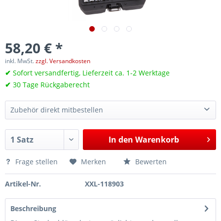
58,20 € *
inkl. MwSt.
zzgl. Versandkosten
✔
Sofort versandfertig, Lieferzeit ca. 1-2 Werktage
✔
30 Tage Rückgaberecht
Zubehör direkt mitbestellen
Bremssattel-Steckschlüssel, 7-kant 14mm, 1/2“, für VW, Audi, Cupra
8,65 €*
In den
Warenkorb
Bremssattel-Steckschlüssel, 7-kant 16mm, 1/2“, für Audi RS6, RS7, RSQ8 10-Kolben Keramik-Bremse
16,09 €*
Frage stellen
Merken
Bewerten
Artikel-Nr.
XXL-118903
Beschreibung