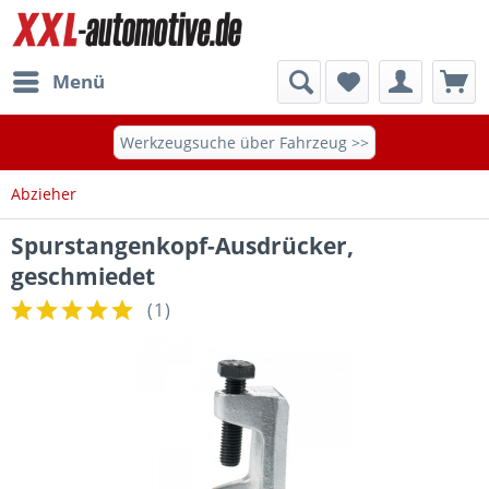
Menü
Werkzeugsuche über Fahrzeug >>
Abzieher
Spurstangenkopf-Ausdrücker,
geschmiedet
(
1
)