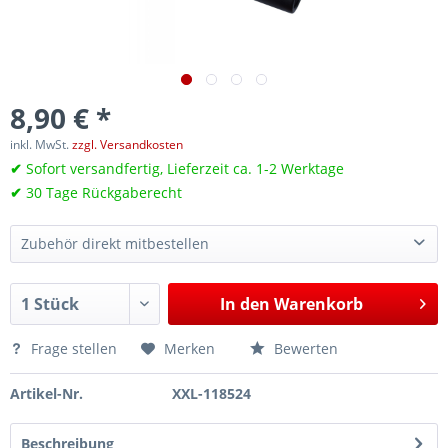
8,90 € *
inkl. MwSt.
zzgl. Versandkosten
✔
Sofort versandfertig, Lieferzeit ca. 1-2 Werktage
✔
30 Tage Rückgaberecht
Zubehör direkt mitbestellen
Radlagerwerkzeug für VAG 72 und 78 mm Kompaktradlager, zur De- & Montage der Radlager-Nabeneinheiten
152,80 €*
In den
Warenkorb
Profi Abziehflansch Radnabe, Ausdrücker Antriebswelle mit Schlagspindel LK 98-140 mm
140,60 €*
Frage stellen
Merken
Bewerten
Artikel-Nr.
XXL-118524
Beschreibung